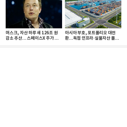
머스크, 자산 하루 새 126조 원
아시아 부호, 포트폴리오 대전
감소 추산… 스페이스X 주가 하
환…독점 인프라·실물자산 몰린
락 때문
다