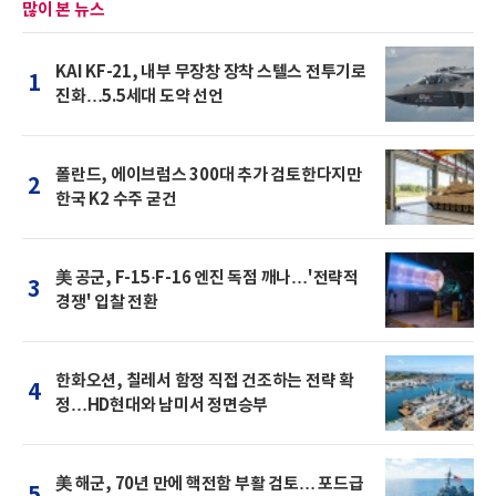
많이 본 뉴스
KAI KF-21, 내부 무장창 장착 스텔스 전투기로
1
진화…5.5세대 도약 선언
폴란드, 에이브럼스 300대 추가 검토한다지만
2
한국 K2 수주 굳건
美 공군, F-15·F-16 엔진 독점 깨나…'전략적
3
경쟁' 입찰 전환
한화오션, 칠레서 함정 직접 건조하는 전략 확
4
정…HD현대와 남미서 정면승부
美 해군, 70년 만에 핵전함 부활 검토… 포드급