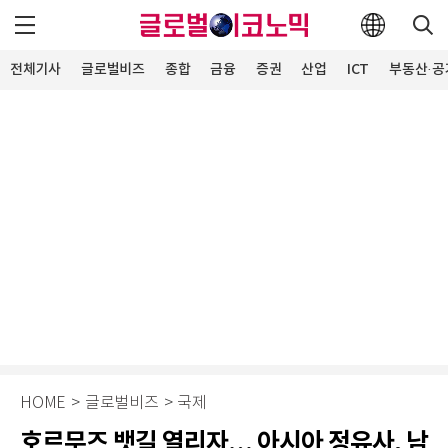
전체기사
글로벌비즈
종합
금융
증권
산업
ICT
부동산·공
HOME
>
글로벌비즈
>
국제
호르무즈 뱃길 열리자… 아시아 정유사, 남