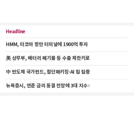
Headline
HMM, 타코마 항만 터미널에 1900억 투자
美 상무부, 배터리 폐기물 등 수출 제한키로
中 반도체 국가펀드, 첨단패키징·AI 칩 집중
뉴욕증시, 연준 금리 동결 전망에 3대 지수↑