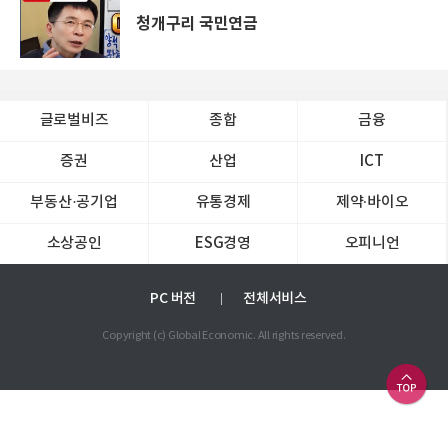
청개구리 국민연금
글로벌비즈
종합
금융
증권
산업
ICT
부동산·공기업
유통경제
제약∙바이오
소상공인
ESG경영
오피니언
PC 버전
전체서비스
Copyright (c) Global Economic. All rights reserved.