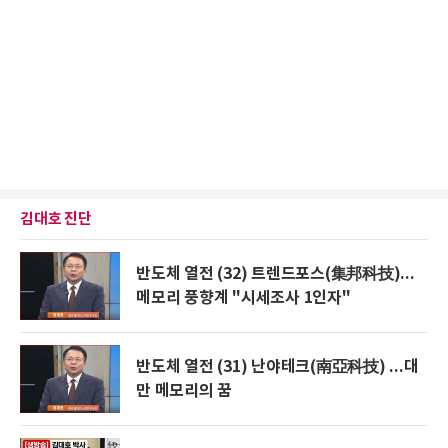
김대호 진단
반도체 열전 (32) 트렌드포스(集邦科技)...
메모리 풍향계 "시세조사 1인자"
반도체 열전 (31) 난야테크(南亞科技) ...대
만 메모리의 꿈