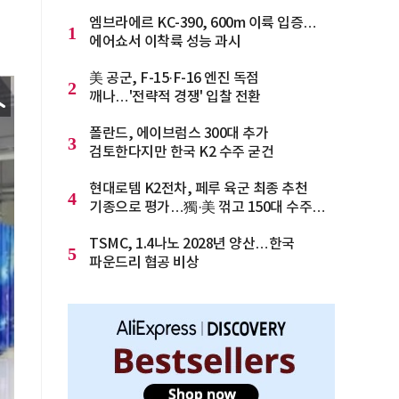
엠브라에르 KC-390, 600m 이륙 입증…
1
에어쇼서 이착륙 성능 과시
美 공군, F-15·F-16 엔진 독점
2
깨나…'전략적 경쟁' 입찰 전환
폴란드, 에이브럼스 300대 추가
3
검토한다지만 한국 K2 수주 굳건
현대로템 K2전차, 페루 육군 최종 추천
4
기종으로 평가…獨·美 꺾고 150대 수주
청신호
TSMC, 1.4나노 2028년 양산…한국
5
파운드리 협공 비상