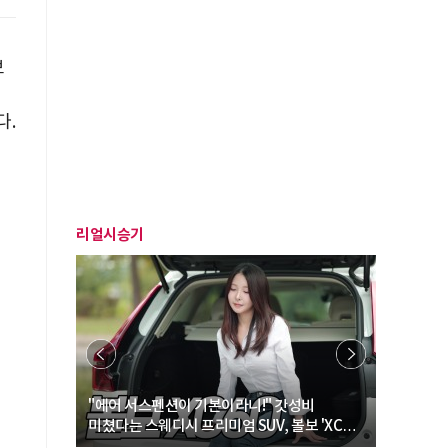
보
다.
리얼시승기
… “여성·
"에어 서스펜션이 기본이라니!" 갓성비
"디자인 대
미쳤다는 스웨디시 프리미엄 SUV, 볼보 'XC60
크로스오버
B5 울트라'