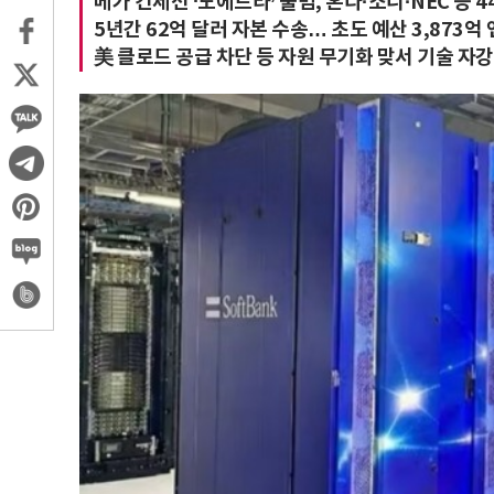
메가 컨세션 ‘노에트라’ 출범, 혼다·소니·NEC 등 
5년간 62억 달러 자본 수송… 초도 예산 3,873억 
美 클로드 공급 차단 등 자원 무기화 맞서 기술 자