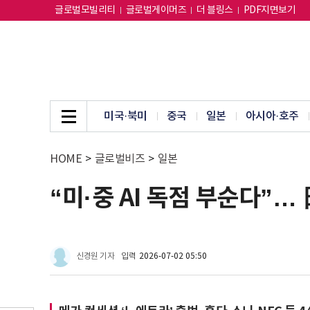
글로벌모빌리티
글로벌게이머즈
더 블링스
PDF지면보기
미국·북미
중국
일본
아시아·호주
HOME
>
글로벌비즈
>
일본
“미·중 AI 독점 부순다”… 
신경원 기자
입력
2026-07-02 05:50