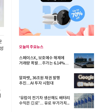
운
오늘의 주요뉴스
동성
스페이스X, 보호예수 해제에
거래량 폭발…주가는 6.14%
반등
알파벳, 36조원 채권 발행
추진…AI 투자 시험대
트
이
“유럽이 전기차 생산해도 배터리
수익은 亞로”… 유로 부가가치...