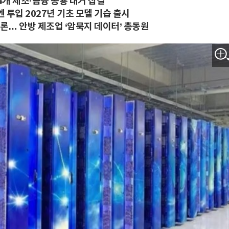
44개 제조·금융 공룡 대거 집결
엔 투입 2027년 기초 모델 기습 출시
강론… 안방 제조업 ‘암묵지 데이터’ 총동원