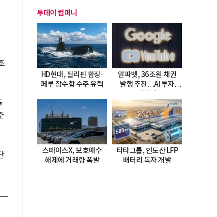
투데이 컴퍼니
조
HD현대, 필리핀 함정·
알파벳, 36조원 채권
페루 잠수함 수주 유력
발행 추진…AI 투자
시험대
를
준
스페이스X, 보호예수
타타그룹, 인도산 LFP
단
해제에 거래량 폭발
배터리 독자 개발