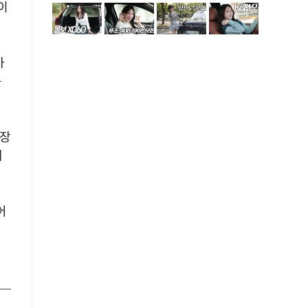
이
차
를
 장
해
어