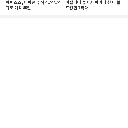
베이조스, 아마존 주식 41억달러
이탈리아 슈퍼카 피가니 한 대 볼
규모 매각 추진
트값만 2억대