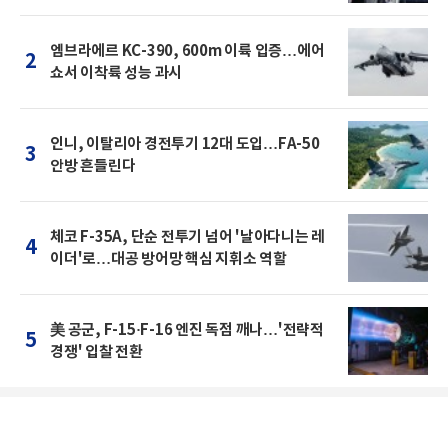
엠브라에르 KC-390, 600m 이륙 입증…에어
2
쇼서 이착륙 성능 과시
인니, 이탈리아 경전투기 12대 도입…FA-50
3
안방 흔들린다
체코 F-35A, 단순 전투기 넘어 '날아다니는 레
4
이더'로…대공 방어망 핵심 지휘소 역할
美 공군, F-15·F-16 엔진 독점 깨나…'전략적
5
경쟁' 입찰 전환