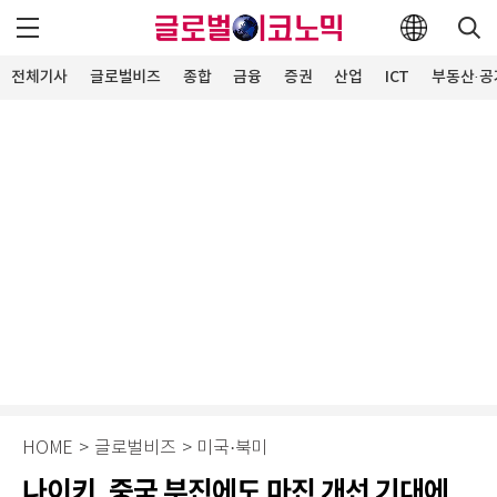
전체기사
글로벌비즈
종합
금융
증권
산업
ICT
부동산·공
HOME
>
글로벌비즈
>
미국·북미
나이키, 중국 부진에도 마진 개선 기대에