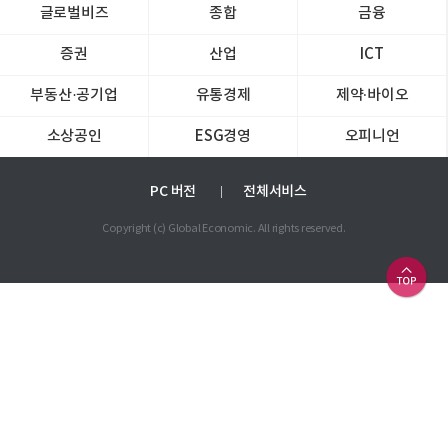
글로벌비즈
종합
금융
증권
산업
ICT
부동산·공기업
유통경제
제약∙바이오
소상공인
ESG경영
오피니언
PC 버전
전체서비스
Copyright (c) Global Economic. All rights reserved.