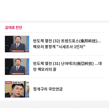
김대호 진단
반도체 열전 (32) 트렌드포스(集邦科技)...
메모리 풍향계 "시세조사 1인자"
반도체 열전 (31) 난야테크(南亞科技) ...대
만 메모리의 꿈
청개구리 국민연금