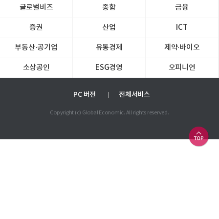
글로벌비즈
종합
금융
증권
산업
ICT
부동산·공기업
유통경제
제약∙바이오
소상공인
ESG경영
오피니언
PC 버전
전체서비스
Copyright (c) Global Economic. All rights reserved.