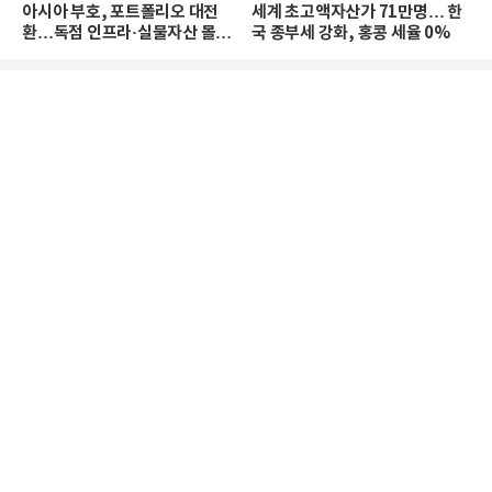
아시아 부호, 포트폴리오 대전
세계 초고액자산가 71만명… 한
환…독점 인프라·실물자산 몰린
국 종부세 강화, 홍콩 세율 0%
다