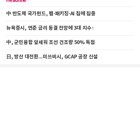
Headline
中 반도체 국가펀드, 팹·패키징·AI 칩에 집중
뉴욕증시, 연준 금리 동결 전망에 3대 지수↑
中, 군민융합 앞세워 조선 건조량 50% 독점
日, 방산 대전환...미쓰비시, GCAP 공장 신설