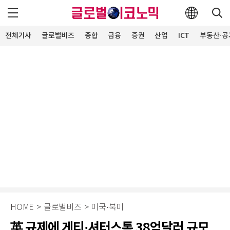
전체기사
글로벌비즈
종합
금융
증권
산업
ICT
부동산·공
HOME
>
글로벌비즈
>
미국·북미
英 규제에 게티·셔터스톡 38억달러 규모