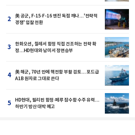
美 공군, F-15·F-16 엔진 독점 깨나…'전략적
2
경쟁' 입찰 전환
한화오션, 칠레서 함정 직접 건조하는 전략 확
3
정…HD현대와 남미서 정면승부
美 해군, 70년 만에 핵전함 부활 검토… 포드급
4
A1B 원자로 그대로 쓴다
HD현대, 필리핀 함정·페루 잠수함 수주 유력…
5
하반기 방산 대박 예고