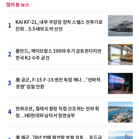
많이 본 뉴스
KAI KF-21, 내부 무장창 장착 스텔스 전투기로
1
진화…5.5세대 도약 선언
폴란드, 에이브럼스 300대 추가 검토한다지만
2
한국 K2 수주 굳건
美 공군, F-15·F-16 엔진 독점 깨나…'전략적
3
경쟁' 입찰 전환
한화오션, 칠레서 함정 직접 건조하는 전략 확
4
정…HD현대와 남미서 정면승부
美 해군, 70년 만에 핵전함 부활 검토… 포드급