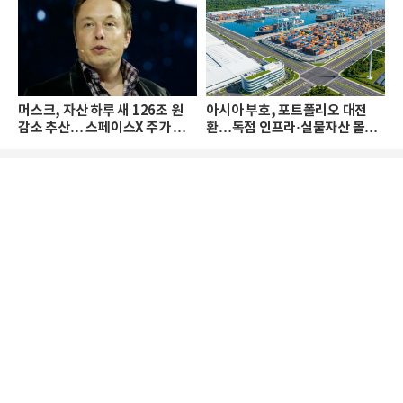
머스크, 자산 하루 새 126조 원
아시아 부호, 포트폴리오 대전
감소 추산… 스페이스X 주가 하
환…독점 인프라·실물자산 몰린
락 때문
다