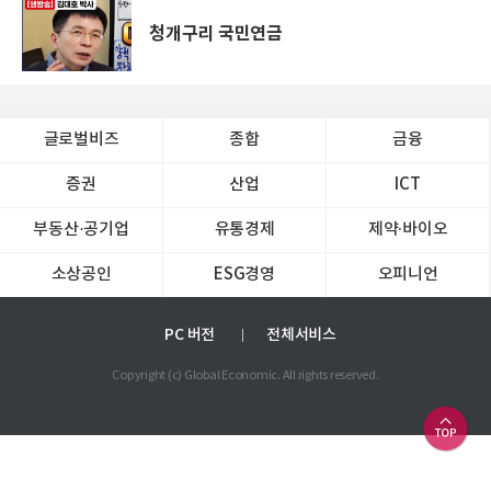
청개구리 국민연금
글로벌비즈
종합
금융
증권
산업
ICT
부동산·공기업
유통경제
제약∙바이오
소상공인
ESG경영
오피니언
PC 버전
전체서비스
Copyright (c) Global Economic. All rights reserved.