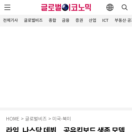
전체기사
글로벌비즈
종합
금융
증권
산업
ICT
부동산·공
HOME
>
글로벌비즈
>
미국·북미
라임, 나스닥 데뷔…공유킥보드 생존 모델