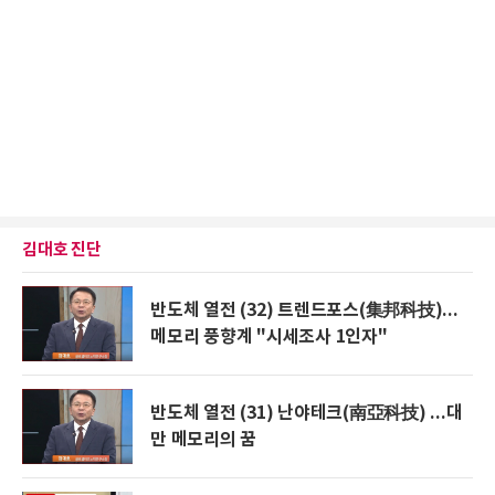
김대호 진단
반도체 열전 (32) 트렌드포스(集邦科技)...
메모리 풍향계 "시세조사 1인자"
반도체 열전 (31) 난야테크(南亞科技) ...대
만 메모리의 꿈