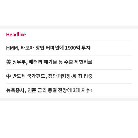
Headline
HMM, 타코마 항만 터미널에 1900억 투자
美 상무부, 배터리 폐기물 등 수출 제한키로
中 반도체 국가펀드, 첨단패키징·AI 칩 집중
뉴욕증시, 연준 금리 동결 전망에 3대 지수↑