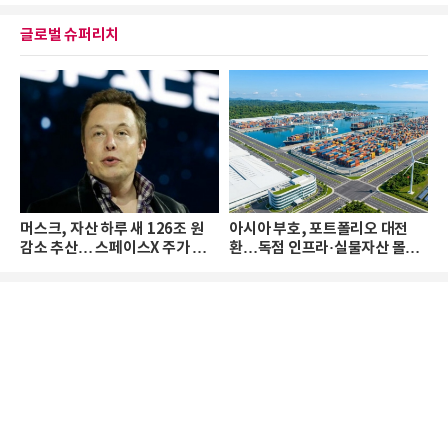
글로벌 슈퍼리치
머스크, 자산 하루 새 126조 원
아시아 부호, 포트폴리오 대전
감소 추산… 스페이스X 주가 하
환…독점 인프라·실물자산 몰린
락 때문
다