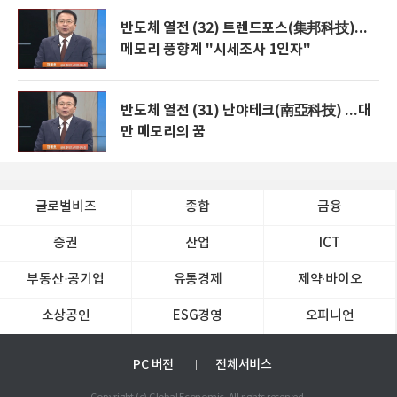
반도체 열전 (32) 트렌드포스(集邦科技)...
메모리 풍향계 "시세조사 1인자"
반도체 열전 (31) 난야테크(南亞科技) ...대
만 메모리의 꿈
글로벌비즈
종합
금융
증권
산업
ICT
부동산·공기업
유통경제
제약∙바이오
소상공인
ESG경영
오피니언
PC 버전
전체서비스