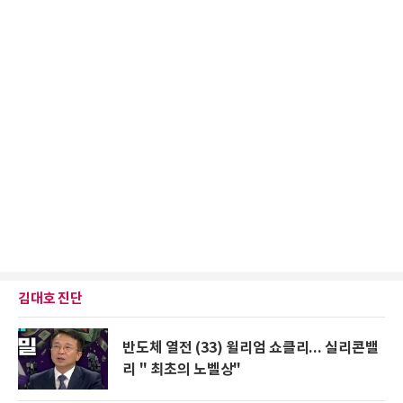
김대호 진단
반도체 열전 (33) 윌리엄 쇼클리... 실리콘밸
리 " 최초의 노벨상"