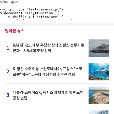
많이 본 뉴스
KAI KF-21, 내부 무장창 장착 스텔스 전투기로
1
진화…5.5세대 도약 선언
K-방산 수주 이상, “인도네시아, 프랑스 '스코
2
르펜' 착공”…동남아 잠수함 수주전 격화
테슬라·스페이스X, 텍사스에 세계 최대 반도체
3
공장 건립