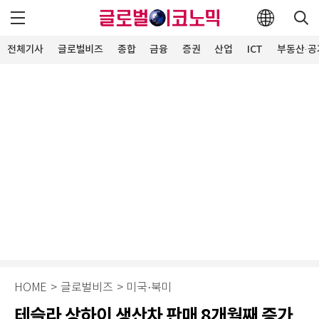
전체기사
글로벌비즈
종합
금융
증권
산업
ICT
부동산·공
HOME
>
글로벌비즈
>
미국·북미
테슬라 상하이 생산차 판매 8개월째 증가