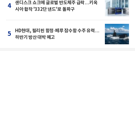
샌디스크 쇼크에 글로벌 반도체주 급락…키옥
4
시아 합작 '332단 낸드'로 돌파구
HD현대, 필리핀 함정·페루 잠수함 수주 유력…
5
하반기 방산 대박 예고