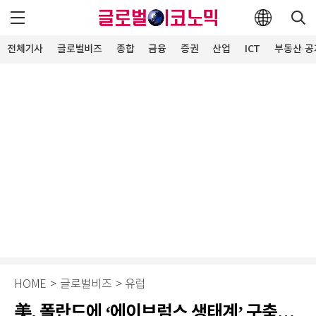
전체기사
글로벌비즈
종합
금융
증권
산업
ICT
부동산·공
HOME
>
글로벌비즈
>
유럽
美, 폴란드에 ‘에이브럼스 생태계’ 구축…