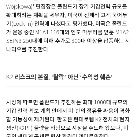
편집장은 폴란드가 장기 기갑전력 규모를
Wojskowa)'
확대하려는 계획을 세우자
미국이 선제적 고객 묶어두
,
기
전략에 나섰다고 평가했다
미국은 폴란드
(Lock-in)
.
가 운용 중인
대와 인도 마무리를 앞둔
M1A1 116
M1A2
대에 더해 추가로
대 이상을 납품하는 시
SEPv3 250
300
나리오를 추진한다
.
리스크의 본질
탈락
아닌
수익성 훼손
K2
, ‘
’
‘
’
시장에 따르면 폴란드가 추진하는 최대
대 규모의
1000
기갑 전력 확보 계획 안에서 미
한의 점유율 싸움이 격화
·
할 가능성이 제기된다
한국은 현대로템
전차의 현지
.
K2
생산
물량을 바탕으로 시장을 주도해 왔으나
미
(K2PL)
,
국의 생태계 공세로 협상 환경이 까다로워졌다
.