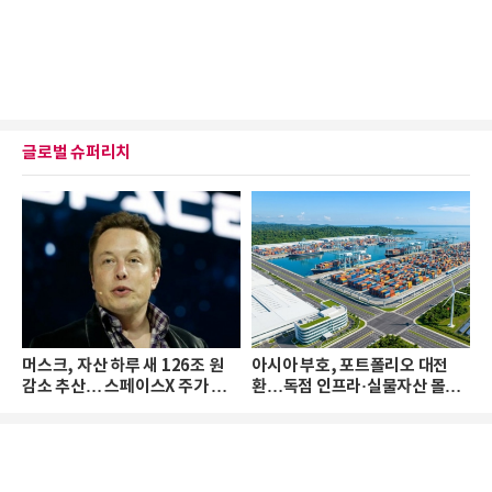
글로벌 슈퍼리치
머스크, 자산 하루 새 126조 원
아시아 부호, 포트폴리오 대전
감소 추산… 스페이스X 주가 하
환…독점 인프라·실물자산 몰린
락 때문
다