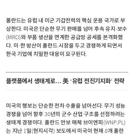
폴란드는 유럽 내 미군 기갑전력의 핵심 운용 국가로 부
상한다
미국은 단순한 무기 판매를 넘어 후속 유지
보수
.
·
와 부품 생산을 연계한 공급망 공세를 본격화했
(MRO)
다
미
한 방산이 폴란드 시장을 두고 경쟁하게 되면서
.
·
한국 기업에 치밀한 대응이 요구된다
.
플랫폼에서 생태계로… 美
유럽 전진기지화
전략
‘
’
미국의 행보는 단순한 전차 수출을 넘어선다
무기 성능
.
경쟁을 넘어 향후
년의 군수 산업 구조를 선점하려는
30
생태계 경쟁이다
폴란드 안보 매체 브이엔피
.
(WNP.PL)
는 지난
일
현지시각
보도에서 미국이 현재
개 폴란
1
(
)
8