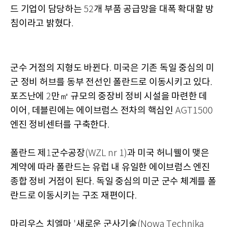
드 기업이 담당하는
개 부품 공급망을 대폭 확대할 방
52
침이라고 밝혔다
.
군수 거점의 지형도 바뀐다
미국은 기존 독일 중심의 미
.
군 정비 허브를 동부 전선인 폴란드로 이동시키고 있다
.
포즈난에
만㎡ 규모의 중장비 정비 시설을 마련한 데
2
이어
데블린에는 에이브럼스 전차의 핵심인
,
AGT1500
엔진 정비센터를 구축한다
.
폴란드 제
군수공장
과 미국 허니웰이 맺은
1
(WZL nr 1)
계약에 따라 폴란드는 유럽 내 유일한 에이브럼스 엔진
종합 정비 거점이 된다
독일 중심의 미군 군수 체계를 폴
.
란드로 이동시키는 구조 재편이다
.
마리우스 치엘마
새로운 군사기술
'
(Nowa Technika