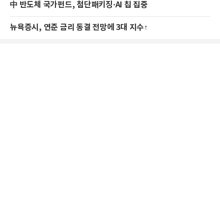
中 반도체 국가펀드, 첨단패키징·AI 칩 집중
뉴욕증시, 연준 금리 동결 전망에 3대 지수↑