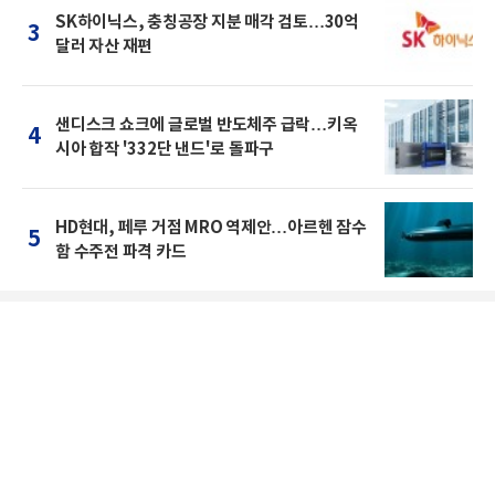
SK하이닉스, 충칭공장 지분 매각 검토…30억
3
달러 자산 재편
샌디스크 쇼크에 글로벌 반도체주 급락…키옥
4
시아 합작 '332단 낸드'로 돌파구
HD현대, 페루 거점 MRO 역제안…아르헨 잠수
5
함 수주전 파격 카드