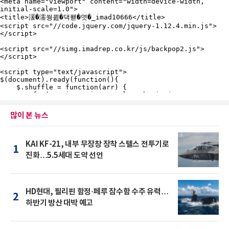
많이 본 뉴스
KAI KF-21, 내부 무장창 장착 스텔스 전투기로
1
진화…5.5세대 도약 선언
HD현대, 필리핀 함정·페루 잠수함 수주 유력…
2
하반기 방산 대박 예고