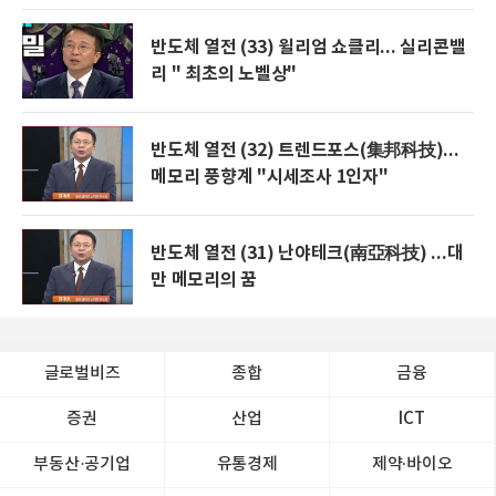
반도체 열전 (33) 윌리엄 쇼클리... 실리콘밸
리 " 최초의 노벨상"
반도체 열전 (32) 트렌드포스(集邦科技)...
메모리 풍향계 "시세조사 1인자"
반도체 열전 (31) 난야테크(南亞科技) ...대
만 메모리의 꿈
글로벌비즈
종합
금융
증권
산업
ICT
부동산·공기업
유통경제
제약∙바이오