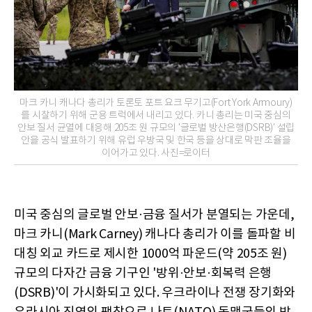
마크 카니 캐나다 총리가 토론토 포트 요크 무기고(Fort York Armoury)
를 시찰하기 위해 군용 트럭에서 내리고 있다. 카니 총리는 미국 중심의
안보 질서 균열에 대응해 205조 원 규모의 '글로벌 방산은행(DSRB)' 설립
안을 공식 발표하기 위해 유럽 우방국 및 한국 등을 상대로 막판 조율을
이어가고 있다. 사진=로이터
미국 중심의 글로벌 안보·금융 질서가 분열되는 가운데,
마크 카니(Mark Carney) 캐나다 총리가 이를 돌파할 비
대칭 외교 카드로 제시한 1000억 파운드(약 205조 원)
규모의 다자간 금융 기구인 '방위·안보·회복력 은행
(DSRB)'이 가시화되고 있다. 우크라이나 전쟁 장기화와