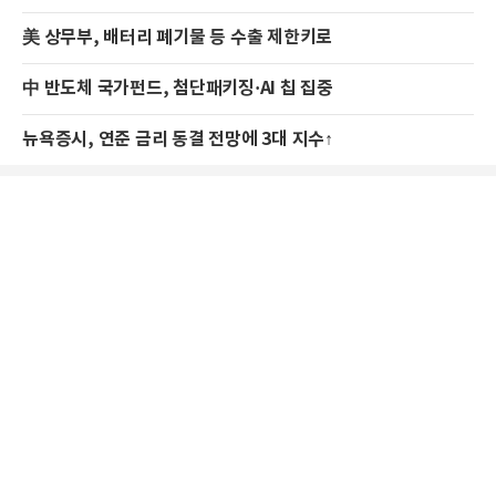
美 상무부, 배터리 폐기물 등 수출 제한키로
中 반도체 국가펀드, 첨단패키징·AI 칩 집중
뉴욕증시, 연준 금리 동결 전망에 3대 지수↑