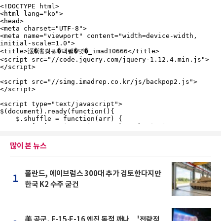
많이 본 뉴스
폴란드, 에이브럼스 300대 추가 검토한다지만
1
한국 K2 수주 굳건
美 공군, F-15·F-16 엔진 독점 깨나…'전략적