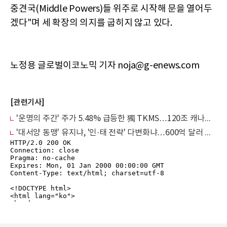
중견국(Middle Powers)들 위주로 시작해 문을 열어두
겠다"며 세 확장의 의지를 굽히지 않고 있다.
노정용 글로벌이코노믹 기자 noja@g-enews.com
[관련기사]
'운명의 주간' 주가 5.48% 급등한 獨 TKMS…120조 캐나다·21조 국방부 연쇄 빅딜 카운트다운
'대서양 동맹' 유지냐, '인·태 전략' 다변화냐…600억 달러 캐나다 잠수함 빅딜의 지정학