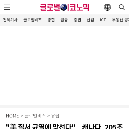
전체기사
글로벌비즈
종합
금융
증권
산업
ICT
부동산·공
HOME
>
글로벌비즈
>
유럽
"美 질서 균열에 맞선다"…캐나다, 205조