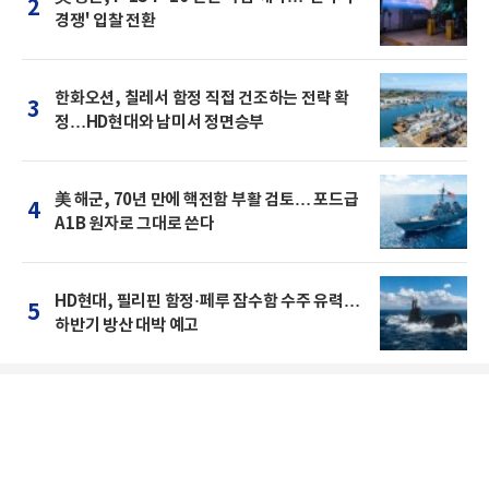
2
경쟁' 입찰 전환
한화오션, 칠레서 함정 직접 건조하는 전략 확
3
정…HD현대와 남미서 정면승부
美 해군, 70년 만에 핵전함 부활 검토… 포드급
4
A1B 원자로 그대로 쓴다
HD현대, 필리핀 함정·페루 잠수함 수주 유력…
5
하반기 방산 대박 예고