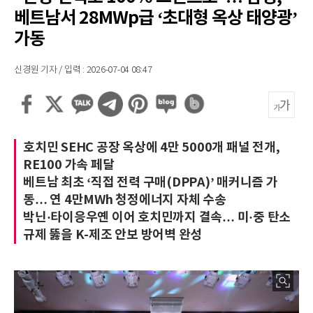
베트남서 28MWp급 ‘초대형 옥상 태양광’
가동
신경원 기자 / 입력 : 2026-07-04 08:47
호치민 SEHC 공장 옥상에 4만 5000개 패널 전개,
RE100 가속 페달
베트남 최초 ‘직접 전력 구매(DPPA)’ 매커니즘 가
동… 연 4만MWh 청정에너지 자체 수송
박닌·타이응우옌 이어 호치민까지 결속… 미·중 탄소
규제 뚫을 K-제조 안보 방어벽 완성