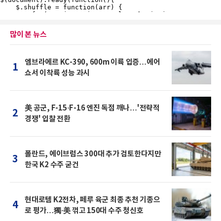
많이 본 뉴스
엠브라에르 KC-390, 600m 이륙 입증…에어
1
쇼서 이착륙 성능 과시
美 공군, F-15·F-16 엔진 독점 깨나…'전략적
2
경쟁' 입찰 전환
폴란드, 에이브럼스 300대 추가 검토한다지만
3
한국 K2 수주 굳건
현대로템 K2전차, 페루 육군 최종 추천 기종으
4
로 평가…獨·美 꺾고 150대 수주 청신호