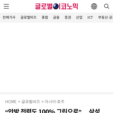
전체기사
글로벌비즈
종합
금융
증권
산업
ICT
부동산·공
HOME
>
글로벌비즈
>
아시아·호주
“안방 전력도 100% 그린으로”… 삼성,