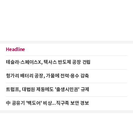
Headline
테슬라·스페이스X, 텍사스 반도체 공장 건립
헝가리 배터리 공장, 가뭄에 전력·용수 감축
트럼프, 대법원 제동에도 '출생시민권' 규제
中 공유기 '백도어' 비상...직구족 보안 경보