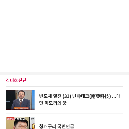
김대호 진단
반도체 열전 (31) 난야테크(南亞科技) ...대
만 메모리의 꿈
청개구리 국민연금