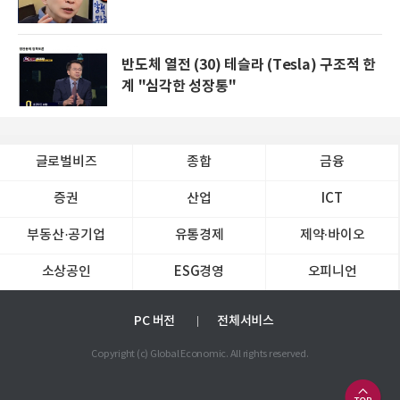
반도체 열전 (30) 테슬라 (Tesla) 구조적 한
계 "심각한 성장통"
글로벌비즈
종합
금융
증권
산업
ICT
부동산·공기업
유통경제
제약∙바이오
소상공인
ESG경영
오피니언
PC 버전
전체서비스
Copyright (c) Global Economic. All rights reserved.