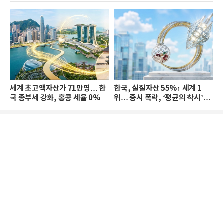
세계 초고액자산가 71만명… 한
한국, 실질자산 55%↑ 세계 1
국 종부세 강화, 홍콩 세율 0%
위… 증시 폭락, ‘평균의 착시’와
부의 유동성 위기