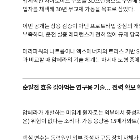
입체적인 자이로이드 구조를
3D
프린팅으로 구현해 
입자를 채택해
30
년 무교체 가동을 목표로 삼았다
.
이번 공개는 상용 검증이 아닌 프로토타입 중심의 개
부족하다
.
운전 실증 레퍼런스가 전혀 없어 규제 당
테라파워의 나트륨이나 엑스에너지의 트리스 기반
S
과 비교할 때 암페라의 기술 체계는 차세대 노형 중
순발전 효율 갉아먹는 연구용 기술… 전력 확보 
암페라가 개발하는 미임계 원자로는 외부에서 중성
운
)
위험이 없다는 소리다
.
가동 용량은
15
메가와트
핵심 변수는 동력원인 외부 중성자 구동 장치 자체가