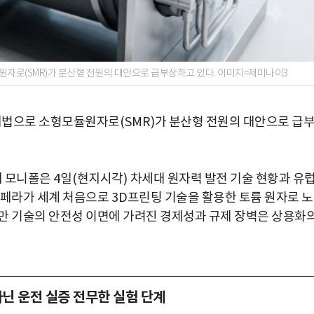
원자로(SMR)가 분산형 전원의 대안으로 급부상하고 있다. 이미지=제미나이3
해법으로 소형모듈원자로
(SMR)
가 분산형 전원의 대안으로 급
지 모니폴은
4
일
(
현지시각
)
차세대 원자력 발전 기술 현황과 유
암페라가 세계 처음으로
3D
프린팅 기술을 활용한 토륨 원자로 
만 기술의 안전성 이면에 가려진 경제성과 규제 장벽은 상용화
닌 운전 실증 전무한 실험 단계