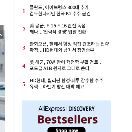
폴란드, 에이브럼스 300대 추가
1
검토한다지만 한국 K2 수주 굳건
美 공군, F-15·F-16 엔진 독점
2
깨나…'전략적 경쟁' 입찰 전환
한화오션, 칠레서 함정 직접 건조하는 전략
3
확정…HD현대와 남미서 정면승부
美 해군, 70년 만에 핵전함 부활 검토…
4
포드급 A1B 원자로 그대로 쓴다
HD현대, 필리핀 함정·페루 잠수함 수주
5
유력…하반기 방산 대박 예고