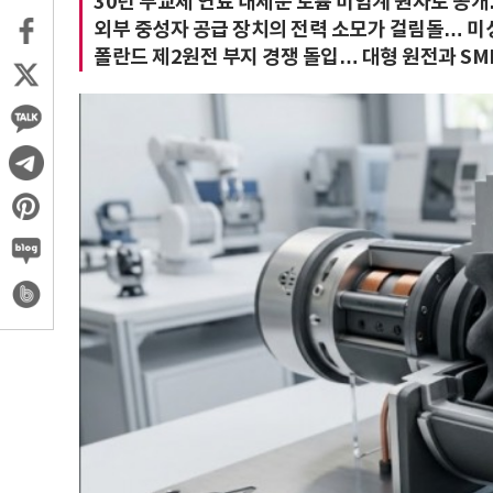
30년 무교체 연료 내세운 토륨 미임계 원자로 공개
외부 중성자 공급 장치의 전력 소모가 걸림돌… 미
폴란드 제2원전 부지 경쟁 돌입… 대형 원전과 SM