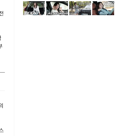
전
작
부
의
스