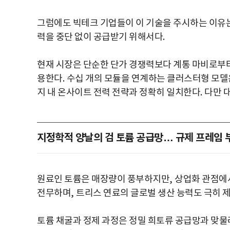
그럼에도 빅테크 기업들이 이 기술을 주시하는 이
력을 중단 없이 공급받기 위해서다
.
현재 시장은 단순한 단가 경쟁력보다 계통 마비로부터
용한다
.
수십 개의 모듈을 연계하는 클러스터형 모
지 내 온사이트 전력 전략과 정확히 일치한다
.
다만 
지정학적 양날의 검 토륨 공급망… 규제 프레임 
원료인 토륨은 매장량이 풍부하지만
,
상업화 관점에
전무하며
,
트리스 연료의 글로벌 생산 능력도 극히 
토륨 채굴과 정제 과정은 정밀 희토류 공급망과 맞물