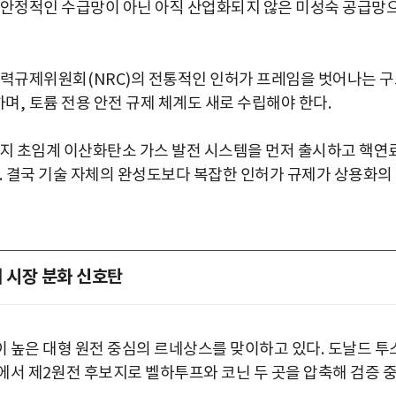
 안정적인 수급망이 아닌 아직 산업화되지 않은 미성숙 공급망
자력규제위원회
(NRC)
의 전통적인 인허가 프레임을 벗어나는 
하며
,
토륨 전용 안전 규제 체계도 새로 수립해야 한다
.
지 초임계 이산화탄소 가스 발전 시스템을 먼저 출시하고 핵연
.
결국 기술 자체의 완성도보다 복잡한 인허가 규제가 상용화의
 시장 분화 신호탄
 높은 대형 원전 중심의 르네상스를 맞이하고 있다
.
도날드 투
에서 제
2
원전 후보지로 벨하투프와 코닌 두 곳을 압축해 검증 