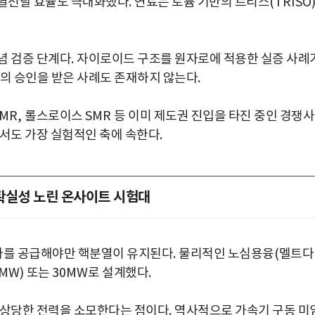
열전달 효율도 극대화했다
.
연료는 토륨 기반의 트리스
(TRISO
념 검증 단계다
.
자이로이드 구조를 원자로에 적용한 실증 사례
국의 승인을 받은 사례도 존재하지 않는다
.
MR,
롤스로이스
SMR
등 이미 제도권 진입을 타진 중인 경쟁
에서도 가장 실험적인 축에 속한다
.
확실성 노린 온사이트 시험대
자를 공급해야만 핵분열이 유지된다
.
물리적인 노심용융
(
멜트다
(MW)
또는
30MW
로 설계했다
.
 상당한 전력을 소모한다는 점이다
.
역사적으로 가속기 구동 미