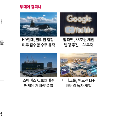
)
투데이 컴퍼니
가
HD현대, 필리핀 함정·
알파벳, 36조원 채권
사들
페루 잠수함 수주 유력
발행 추진…AI 투자
시험대
스페이스X, 보호예수
타타그룹, 인도산 LFP
해제에 거래량 폭발
배터리 독자 개발
임