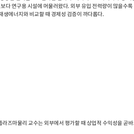
발전보다 연구용 시설에 머물러왔다
.
외부 유입 전력량이 많을수록
 재생에너지와 비교할 때 경제성 검증이 까다롭다
.
박지수 아나운서가 타본 ‘전설의 무쏘’
플라즈마물리 교수는 외부에서 평가할 때 상업적 수익성을 곧바
초보자도 반할 반전 매력”