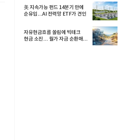
美 지속가능 펀드 14분기 만에
순유입…AI 전력망 ETF가 견인
보
자유현금흐름 쏠림에 빅테크
현금 소진… 월가 자금 순환매
확산