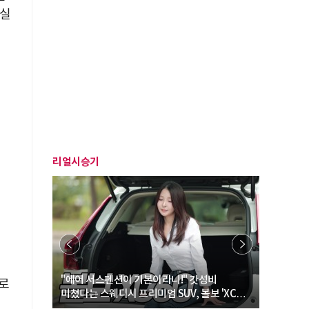
 실
리얼시승기
… “여성·
"에어 서스펜션이 기본이라니!" 갓성비
"디자인 대
로
미쳤다는 스웨디시 프리미엄 SUV, 볼보 'XC60
크로스오버
B5 울트라'