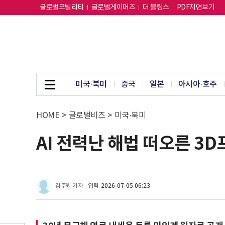
글로벌모빌리티
글로벌게이머즈
더 블링스
PDF지면보기
미국·북미
중국
일본
아시아·호주
HOME
>
글로벌비즈
>
미국·북미
AI 전력난 해법 떠오른 3
김주원 기자
입력
2026-07-05 06:23