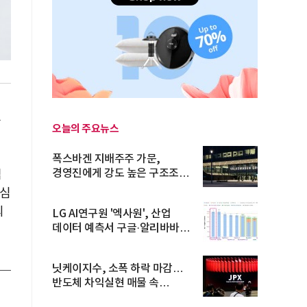
부
오늘의 주요뉴스
폭스바겐 지배주주 가문,
경영진에게 강도 높은 구조조정
럽
주문
노심
의
LG AI연구원 '엑사원', 산업
데이터 예측서 구글·알리바바
제쳐
닛케이지수, 소폭 하락 마감…
반도체 차익실현 매물 속
TOPIX 선...