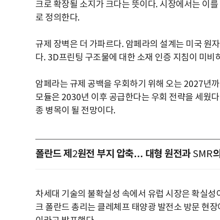
크로 확장될 소지가 크다는 뜻이다
.
시장에서는 이를
로 정의한다
.
규제 장벽은 더 가파르다
.
암페라의 설계는 미국 원
다
. 3D
프린팅 구조물에 대한 소재 인증 지침이 미비
암페라는 규제 공백을 우회하기 위해 오는
2027
년까
모듈은
2030
년 이후 공급한다는 우회 전략을 세웠다
종 병목이 될 전망이다
.
폴란드 제
원전 부지 압축… 대형 원전과
의
2
SMR
차세대 기술의 불확실성 속에서 유럽 시장은 확실성이
크 폴란드 총리는 클레체프 태양광 발전소 방문 현장