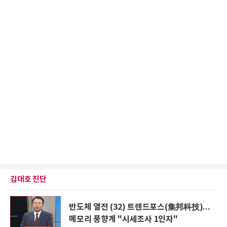
김대호 진단
반도체 열전 (32) 트렌드포스(集邦科技)...
메모리 풍향계 "시세조사 1인자"