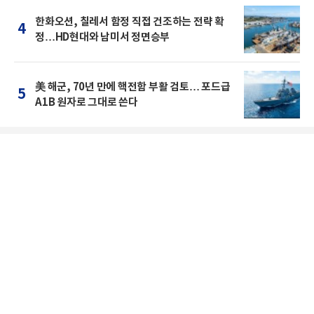
한화오션, 칠레서 함정 직접 건조하는 전략 확
4
정…HD현대와 남미서 정면승부
美 해군, 70년 만에 핵전함 부활 검토… 포드급
5
A1B 원자로 그대로 쓴다