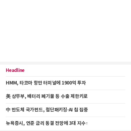
Headline
HMM, 타코마 항만 터미널에 1900억 투자
美 상무부, 배터리 폐기물 등 수출 제한키로
中 반도체 국가펀드, 첨단패키징·AI 칩 집중
뉴욕증시, 연준 금리 동결 전망에 3대 지수↑