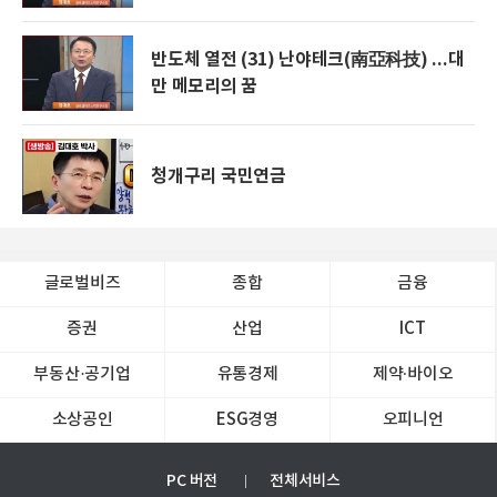
반도체 열전 (31) 난야테크(南亞科技) ...대
만 메모리의 꿈
청개구리 국민연금
글로벌비즈
종합
금융
증권
산업
ICT
부동산·공기업
유통경제
제약∙바이오
소상공인
ESG경영
오피니언
PC 버전
전체서비스