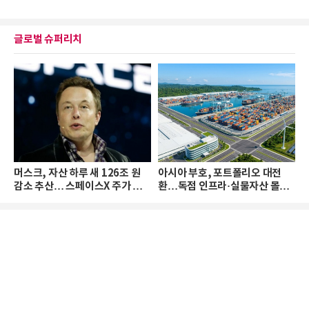
글로벌 슈퍼리치
머스크, 자산 하루 새 126조 원
아시아 부호, 포트폴리오 대전
감소 추산… 스페이스X 주가 하
환…독점 인프라·실물자산 몰린
락 때문
다