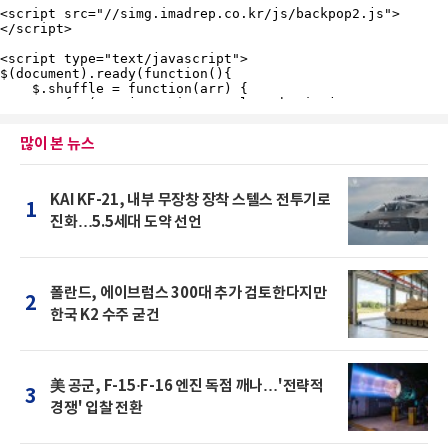
많이 본 뉴스
KAI KF-21, 내부 무장창 장착 스텔스 전투기로
1
진화…5.5세대 도약 선언
폴란드, 에이브럼스 300대 추가 검토한다지만
2
한국 K2 수주 굳건
美 공군, F-15·F-16 엔진 독점 깨나…'전략적
3
경쟁' 입찰 전환