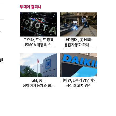
투데이 컴퍼니
수
토요타, 트럼프 정책
HD현대, 美 HII와
·USMCA 개정 리스크
용접자동화 확대…
직면
미시시피 조선소에 전격
도입
했
GM, 중국
다이킨, 1분기 영업이익
상하이자동차와 합작
사상 최고치 경신
20년 연장…
2047년까지 파트너십
지속