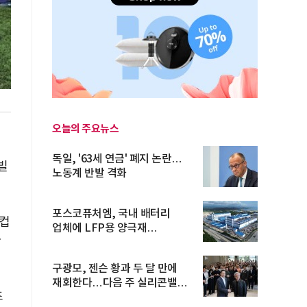
오늘의 주요뉴스
독일, '63세 연금' 폐지 논란…
빌
노동계 반발 격화
포스코퓨처엠, 국내 배터리
드컵
업체에 LFP용 양극재
다
장기공급계약
구광모, 젠슨 황과 두 달 만에
재회한다…다음 주 실리콘밸리
츠
방...