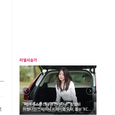
리얼시승기
… “여성·
"에어 서스펜션이 기본이라니!" 갓성비
"디자인 대
로
미쳤다는 스웨디시 프리미엄 SUV, 볼보 'XC60
크로스오버
B5 울트라'