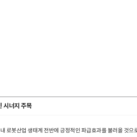
인 시너지 주목
박지수 아나운서가 타본 ‘전설의 무쏘’
국내 로봇산업 생태계 전반에 긍정적인 파급효과를 불러올 것으
초보자도 반할 반전 매력”