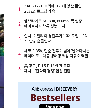
KAI, KF-21 '보라매' 120대 양산 돌입…
1
2032년 로드맵 가속
엠브라에르 KC-390, 600m 이륙 입증…
2
에어쇼서 이착륙 성능 과시
인니, 이탈리아 경전투기 12대 도입…FA-
3
50 안방 흔들린다
체코 F-35A, 단순 전투기 넘어 '날아다니는
4
레이더'로…대공 방어망 핵심 지휘소 역할
美 공군, F-15·F-16 엔진 독점
5
깨나…'전략적 경쟁' 입찰 전환