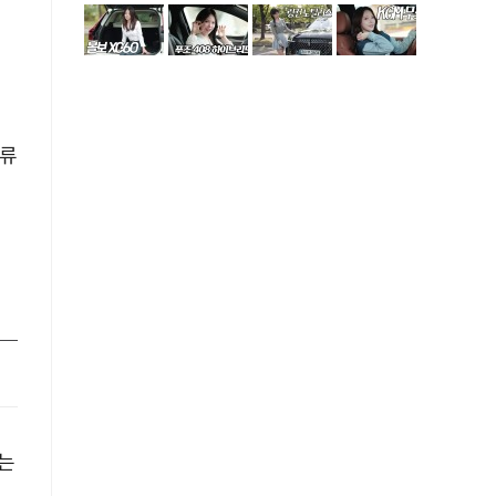
물류
제
는