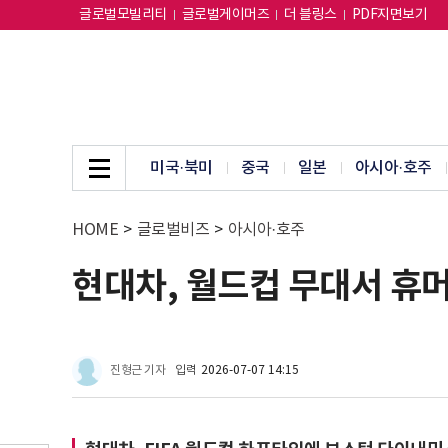
글로벌모빌리티
글로벌게이머즈
더 블링스
PDF지면보기
미국·북미
중국
일본
아시아·호주
HOME
>
글로벌비즈
>
아시아·호주
현대차, 월드컵 무대서 휴
진형근 기자
입력
2026-07-07 14:15