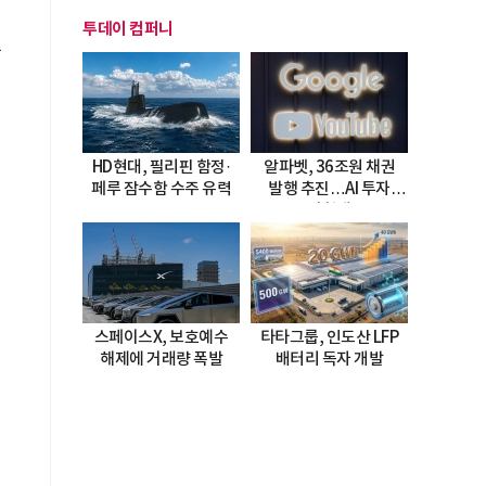
투데이 컴퍼니
학
HD현대, 필리핀 함정·
알파벳, 36조원 채권
페루 잠수함 수주 유력
발행 추진…AI 투자
시험대
스페이스X, 보호예수
타타그룹, 인도산 LFP
해제에 거래량 폭발
배터리 독자 개발