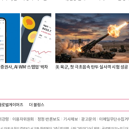
증권사, AI·WM ‘스텝업’ 박차
美 육군, 첫 극초음속 탄두 실사격 시험 성공
글로벌게이머즈
더 블링스
리강령
이용자위원회
정정∙반론보도
기사제보
광고문의
이메일무단수집거
시 마포구 월드컵로62 서교동 한림빌딩 2층 | 법인명 : (주)그린미디어 | 제호 : 글로벌이코노믹 | 대표전