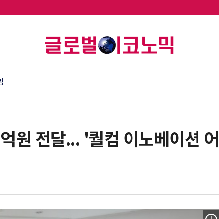
임
억원 전달... '퀄컴 이노베이션 