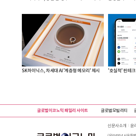
SK하이닉스, 차세대 AI '계층형 메모리' 제시
'호실적' 핀테크 
글로벌이코노믹 패밀리 사이트
글로벌모빌리티
신문사소개
윤
(우)04004 서울특별