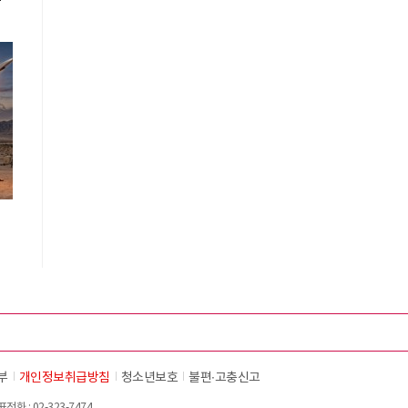
부
개인정보취급방침
청소년보호
불편∙고충신고
화 : 02-323-7474