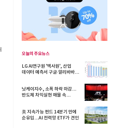
위
오늘의 주요뉴스
LG AI연구원 '엑사원', 산업
데이터 예측서 구글·알리바바
제쳐
닛케이지수, 소폭 하락 마감…
반도체 차익실현 매물 속
TOPIX 선...
美 지속가능 펀드 14분기 만에
순유입…AI 전력망 ETF가 견인