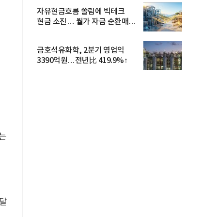
자유현금흐름 쏠림에 빅테크
현금 소진… 월가 자금 순환매
확산
금호석유화학, 2분기 영업익
3390억원…전년比 419.9%↑
신
는
 달