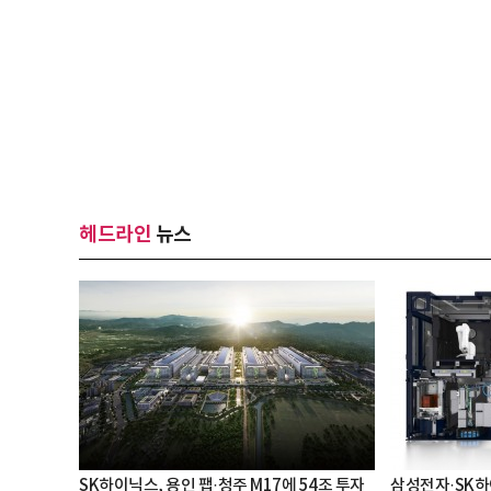
헤드라인
뉴스
SK하이닉스, 용인 팹·청주 M17에 54조 투자
삼성전자·SK하