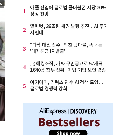
애플 진입에 글로벌 폴더블폰 시장 20%
1
성장 전망
알파벳, 36조원 채권 발행 추진…AI 투자
2
시험대
"다작 대신 장수" 외친 넷마블, 속내는
3
'메가톤급 IP 발굴'
北 해킹조직, 가짜 구인공고로 57개국
4
1640곳 침투 정황...기업·기업 보안 경종
여기어때, 리럭스 인수·AI 검색 도입…
5
글로벌 경쟁력 강화