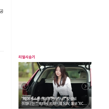
 공
리얼시승기
… “여성·
"에어 서스펜션이 기본이라니!" 갓성비
"디자인 대
미쳤다는 스웨디시 프리미엄 SUV, 볼보 'XC60
크로스오버
B5 울트라'