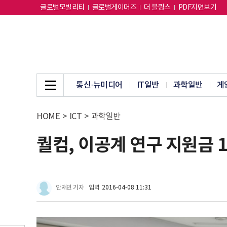
글로벌모빌리티
글로벌게이머즈
더 블링스
PDF지면보기
통신·뉴미디어
IT일반
과학일반
게
HOME
>
ICT
>
과학일반
퀄컴, 이공계 연구 지원금 1
안재민 기자
입력
2016-04-08 11:31