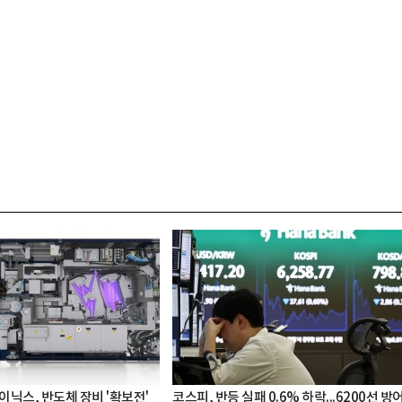
이닉스, 반도체 장비 '확보전'
코스피, 반등 실패 0.6% 하락...6200선 방