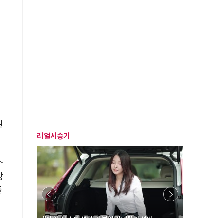
터
질
리얼시승기
수
장
출