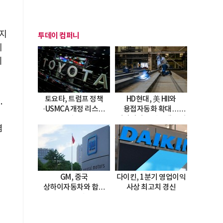
지
투데이 컴퍼니
에
리
토요타, 트럼프 정책
HD현대, 美 HII와
.
·USMCA 개정 리스크
용접자동화 확대…
직면
미시시피 조선소에 전격
뼘
도입
GM, 중국
다이킨, 1분기 영업이익
상하이자동차와 합작
사상 최고치 경신
20년 연장…
2047년까지 파트너십
지속