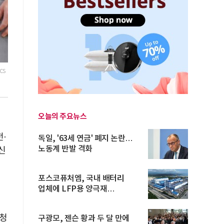
cs
오늘의 주요뉴스
·
독일, '63세 연금' 폐지 논란…
노동계 반발 격화
혁신
포스코퓨처엠, 국내 배터리
업체에 LFP용 양극재
장기공급계약
류청
구광모, 젠슨 황과 두 달 만에