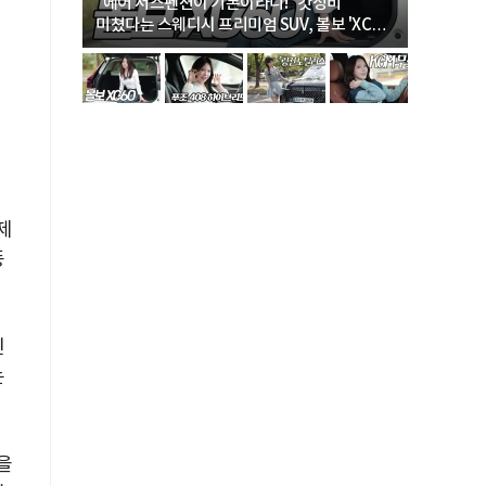
… “여성·
"에어 서스펜션이 기본이라니!" 갓성비
"디자인 대
미쳤다는 스웨디시 프리미엄 SUV, 볼보 'XC60
크로스오버
B5 울트라'
한
제
풍
인
는
을