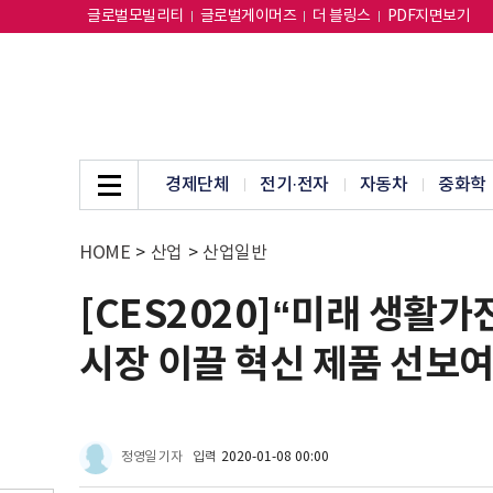
글로벌모빌리티
글로벌게이머즈
더 블링스
PDF지면보기
경제단체
전기·전자
자동차
중화학
HOME
>
산업
>
산업일반
[CES2020]“미래 생활가
시장 이끌 혁신 제품 선보
정영일 기자
입력
2020-01-08 00:00