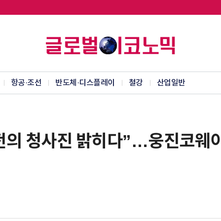
항공·조선
반도체·디스플레이
철강
산업일반
전의 청사진 밝히다”…웅진코웨이, 
여