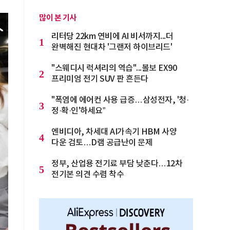
많이 본 기사
리터당 22km 연비에 AI 비서까지...더
1
완벽해진 현대차 '그랜저 하이브리드'
"스웨디시 럭셔리의 역습"...볼보 EX90
2
프리미엄 전기 SUV 판 흔든다
"폭염에 에어컨 사용 급증…삼성전자, '청·
3
정·확·인'하세요”
엔비디아, 차세대 AI가속기 HBM 사양
4
다운 검토…D램 공급난이 문제
정부, 산업용 전기료 부담 낮춘다…12차
5
전기본 의견 수렴 착수