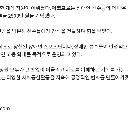
한 재정 지원이 이뤄졌다. 에코프로는 장애인 선수들의 더 나은
 2500만 원을 기탁했다.
장을 방문해 선수들에게 간식을 전달하며 힘을 보탰다.
업 최초로 창설된 장애인 스포츠단이다. 장애인 선수들이 안정적
애인 고용 확대를 목적으로 운영되고 있다.
성원
모두가
편견
없이
어울리고
서로를
이해하는
기회를
가질
있는
다양한
사회공헌활동을
지속해
긍정적인
변화를
만들어가
com