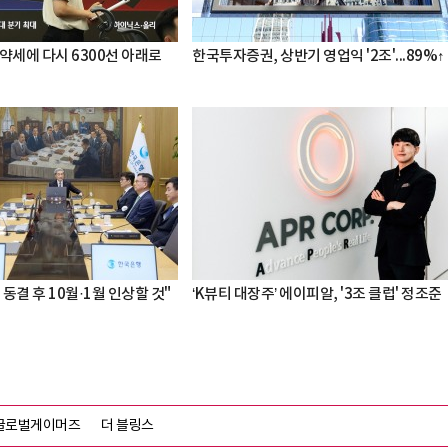
약세에 다시 6300선 아래로
한국투자증권, 상반기 영업익 '2조'...89%↑
 동결 후 10월·1월 인상할 것"
‘K뷰티 대장주’ 에이피알, '3조 클럽' 정조준
글로벌게이머즈
더 블링스