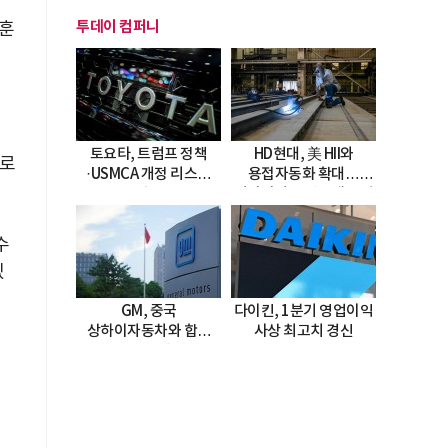
투데이 컴퍼니
 훈
토요타, 트럼프 정책
HD현대, 美 HII와
으로
·USMCA 개정 리스크
용접자동화 확대…
직면
미시시피 조선소에 전격
도입
수
겠
GM, 중국
다이킨, 1분기 영업이익
상하이자동차와 합작
사상 최고치 경신
20년 연장…
2047년까지 파트너십
지속