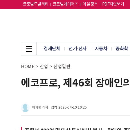
글로벌모빌리티
글로벌게이머즈
더 블링스
PDF지면보기
경제단체
전기·전자
자동차
중화학
HOME
>
산업
>
산업일반
에코프로, 제46회 장애인의
이지현 기자
입력
2026-04-19 10:25