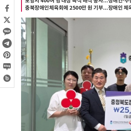
포항서 400여 명 대상 특식 배식 봉사…장애인·주민
충북장애인체육회에 2500만 원 기부…장애인 체