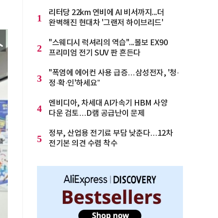
리터당 22km 연비에 AI 비서까지...더
1
완벽해진 현대차 '그랜저 하이브리드'
"스웨디시 럭셔리의 역습"...볼보 EX90
2
프리미엄 전기 SUV 판 흔든다
"폭염에 에어컨 사용 급증…삼성전자, '청·
3
정·확·인'하세요”
엔비디아, 차세대 AI가속기 HBM 사양
4
다운 검토…D램 공급난이 문제
정부, 산업용 전기료 부담 낮춘다…12차
5
전기본 의견 수렴 착수