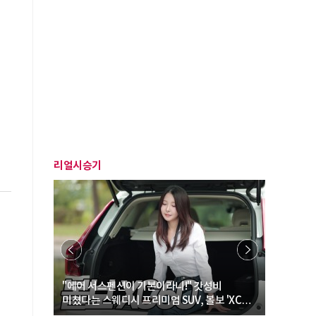
리얼시승기
… “여성·
"에어 서스펜션이 기본이라니!" 갓성비
"디자인 대
미쳤다는 스웨디시 프리미엄 SUV, 볼보 'XC60
크로스오버
B5 울트라'