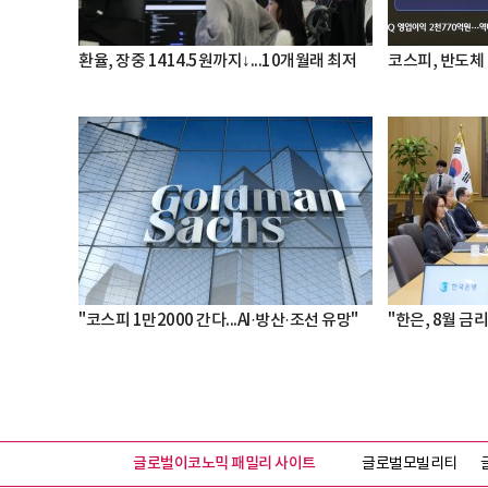
환율, 장중 1414.5원까지↓...10개월래 최저
코스피, 반도체 
"코스피 1만2000 간다...AI·방산·조선 유망"
"한은, 8월 금리
글로벌이코노믹 패밀리 사이트
글로벌모빌리티