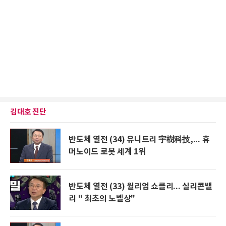
김대호 진단
반도체 열전 (34) 유니트리 宇樹科技,... 휴
머노이드 로봇 세계 1위
반도체 열전 (33) 윌리엄 쇼클리... 실리콘밸
리 " 최초의 노벨상"