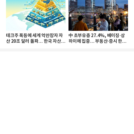
테크주 폭등에 세계 억만장자 자
中 초부유층 27.4%, 베이징·상
산 20조 달러 돌파… 한국 자산
하이에 집중… 부동산·증시 한파
격차 확대
로 자산은 소폭 감소