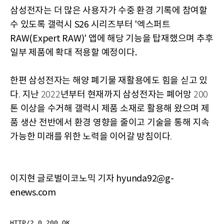
삼성전자는 더 많은 사용자가 수중 환경 기록에 참여할
수 있도록 갤럭시 S26 시리즈부터 '엑스퍼트
RAW(Expert RAW)' 앱에 해당 기능을 탑재했으며 추후
일부 제품에 확대 적용할 예정이다.
한편
삼성전자는
해양
폐기물
재활용에도
힘을
싣고
있
다
지난
년부터
현재까지
삼성전자는
폐어망
.
2022
200
톤
이상을
수거해
갤럭시
제품
소재로
활용해
왔으며
제
품
생산
전반에서
환경
영향을
줄이고
기술을
통해
지속
가능한
미래를
위한
노력을
이어갈
방침이다
.
이지현 글로벌이코노믹 기자 hyunda92@g-
enews.com