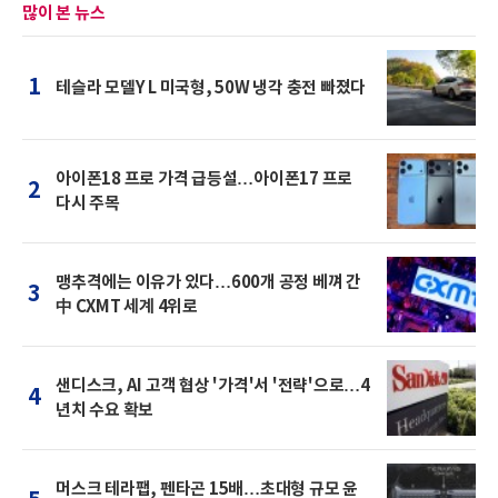
많이 본 뉴스
1
테슬라 모델Y L 미국형, 50W 냉각 충전 빠졌다
아이폰18 프로 가격 급등설…아이폰17 프로
2
다시 주목
맹추격에는 이유가 있다…600개 공정 베껴 간
3
中 CXMT 세계 4위로
샌디스크, AI 고객 협상 '가격'서 '전략'으로…4
4
년치 수요 확보
머스크 테라팹, 펜타곤 15배…초대형 규모 윤