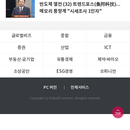
반도체 열전 (32) 트렌드포스(集邦科技)...
메모리 풍향계 "시세조사 1인자"
글로벌비즈
종합
금융
증권
산업
ICT
부동산·공기업
유통경제
제약∙바이오
소상공인
ESG경영
오피니언
PC 버전
전체서비스
Copyright (c) Global Economic. All rights reserved.