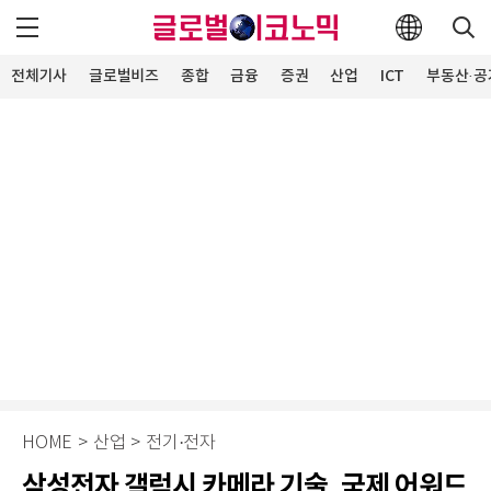
전체기사
글로벌비즈
종합
금융
증권
산업
ICT
부동산·공
HOME
>
산업
>
전기·전자
삼성전자 갤럭시 카메라 기술, 국제 어워드