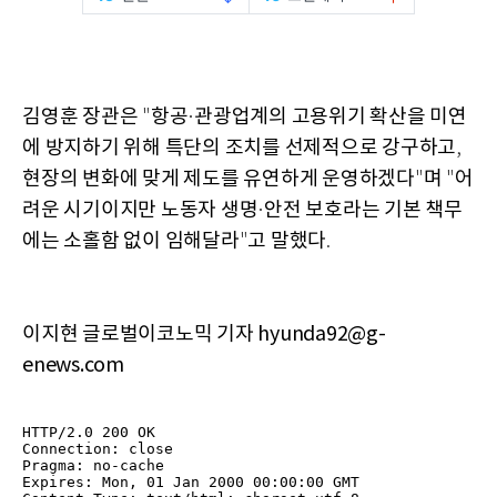
김영훈
장관은
항공
관광업계의
고용위기
확산을
미연
"
·
에
방지하기
위해
특단의
조치를
선제적으로
강구하고
,
현장의
변화에
맞게
제도를
유연하게
운영하겠다
며
어
"
"
려운
시기이지만
노동자
생명
안전
보호라는
기본
책무
·
에는
소홀함
없이
임해달라
고
말했다
"
.
이지현 글로벌이코노믹 기자 hyunda92@g-
enews.com