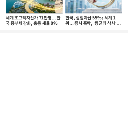
세계 초고액자산가 71만명… 한
한국, 실질자산 55%↑ 세계 1
국 종부세 강화, 홍콩 세율 0%
위… 증시 폭락, ‘평균의 착시’와
부의 유동성 위기