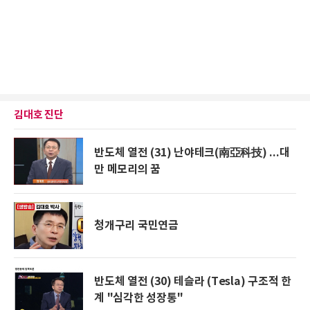
김대호 진단
반도체 열전 (31) 난야테크(南亞科技) ...대
만 메모리의 꿈
청개구리 국민연금
반도체 열전 (30) 테슬라 (Tesla) 구조적 한
계 "심각한 성장통"