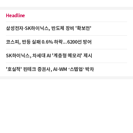
Headline
삼성전자·SK하이닉스, 반도체 장비 '확보전'
코스피, 반등 실패 0.6% 하락...6200선 방어
SK하이닉스, 차세대 AI '계층형 메모리' 제시
'호실적' 핀테크 증권사, AI·WM ‘스텝업’ 박차