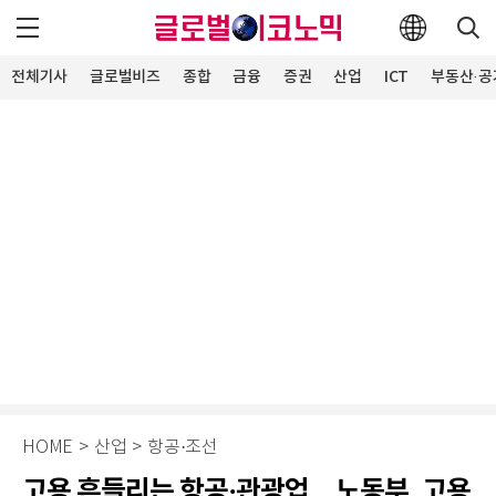
전체기사
글로벌비즈
종합
금융
증권
산업
ICT
부동산·공
HOME
>
산업
>
항공·조선
고용 흔들리는 항공·관광업…노동부, 고용