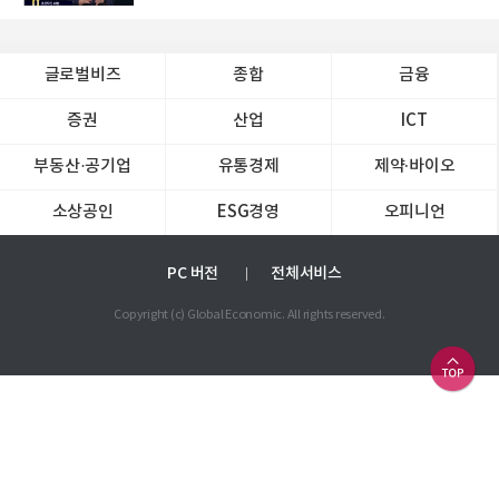
글로벌비즈
종합
금융
증권
산업
ICT
부동산·공기업
유통경제
제약∙바이오
소상공인
ESG경영
오피니언
PC 버전
전체서비스
Copyright (c) Global Economic. All rights reserved.