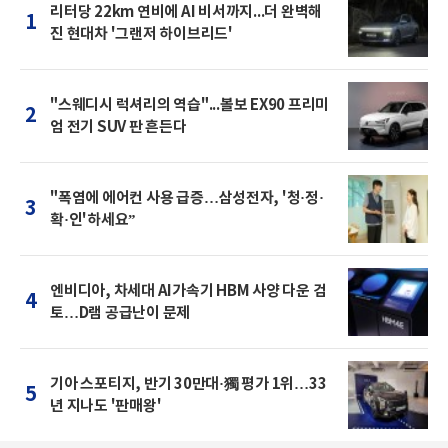
리터당 22km 연비에 AI 비서까지...더 완벽해
1
진 현대차 '그랜저 하이브리드'
"스웨디시 럭셔리의 역습"...볼보 EX90 프리미
2
엄 전기 SUV 판 흔든다
"폭염에 에어컨 사용 급증…삼성전자, '청·정·
3
확·인'하세요”
엔비디아, 차세대 AI가속기 HBM 사양 다운 검
4
토…D램 공급난이 문제
기아 스포티지, 반기 30만대·獨 평가 1위…33
5
년 지나도 '판매왕'