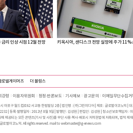
준 금리 인상 시점 12월 전망
키옥시아, 샌디스크 전망 실망에 주가 11%
글로벌게이머즈
더 블링스
리강령
이용자위원회
정정∙반론보도
기사제보
광고문의
이메일무단수집거
시 마포구 월드컵로62 서교동 한림빌딩 2층 | 법인명 : (주)그린미디어 | 제호 : 글로벌이코노믹 | 대표전
2232 | 등록·발행일자 : 2012년 8월 9일 | 발행인 : 김성원 | 편집인 : 김성원 | 청소년보호책임자 : 
 제공되는 모든 콘텐츠(기사 및 사진)를 무단 사용·복사·배포시 저작권법에 저촉되며, 법적 제재
글로벌이코노믹. All rights reserved. mail to
webmaster@g-enews.com