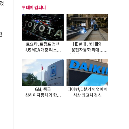
했
투데이 컴퍼니
한
토요타, 트럼프 정책
HD현대, 美 HII와
·USMCA 개정 리스크
용접자동화 확대…
직면
미시시피 조선소에 전격
도입
GM, 중국
다이킨, 1분기 영업이익
상하이자동차와 합작
사상 최고치 경신
20년 연장…
2047년까지 파트너십
지속