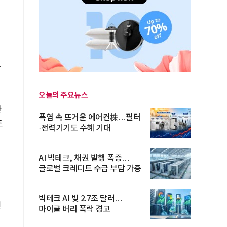
밝
오늘의 주요뉴스
판
폭염 속 뜨거운 에어컨株…필터
토
·전력기기도 수혜 기대
AI 빅테크, 채권 발행 폭증…
을
글로벌 크레디트 수급 부담 가중
빅테크 AI 빚 2.7조 달러…
전
마이클 버리 폭락 경고