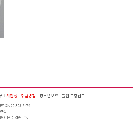
↓
부
개인정보취급방침
청소년보호
불편∙고충신고
화 : 02-323-7474
이연실
를 받을 수 있습니다.