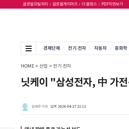
글로벌모빌리티
글로벌게이머즈
더 블링스
PDF지면보기
경제단체
전기·전자
자동차
중화학
HOME
>
산업
>
전기·전자
닛케이 "삼성전자, 中 가전·
김태우 기자
입력
2026-04-27 21:12