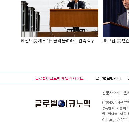
베선트 美 재무 "日 금리 올려라"...긴축 촉구
JP모건, 美 연
글로벌이코노믹 패밀리 사이트
글로벌모빌리티
신문사소개
윤
(우)04004 서울특별
등록번호 : 서울 아 0
글로벌이코노믹을 통해
Copyright © 2011 