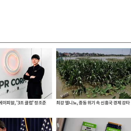
 에이피알, '3조 클럽' 정조준
최강 엘니뇨, 중동 위기 속 신흥국 경제 강타