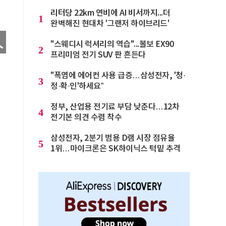
리터당 22km 연비에 AI 비서까지...더
1
완벽해진 현대차 '그랜저 하이브리드'
"스웨디시 럭셔리의 역습"...볼보 EX90
2
프리미엄 전기 SUV 판 흔든다
"폭염에 에어컨 사용 급증…삼성전자, '청·
3
정·확·인'하세요”
정부, 산업용 전기료 부담 낮춘다…12차
4
전기본 의견 수렴 착수
삼성전자, 2분기 범용 D램 시장 점유율
5
1위…마이크론은 SK하이닉스 턱밑 추격