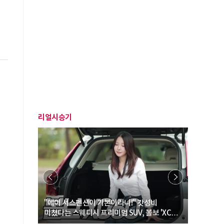
리얼시승기
… “여성·
"에어 서스펜션이 기본이라니!" 갓성비
"디자인 대
미쳤다는 스웨디시 프리미엄 SUV, 볼보 'XC60
크로스오버
B5 울트라'