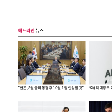
헤드라인
뉴스
"한은, 8월 금리 동결 후 10월·1월 인상할 것"
‘K뷰티 대장주’