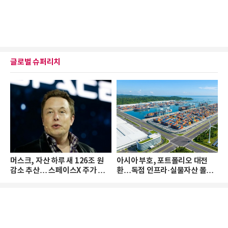
글로벌 슈퍼리치
머스크, 자산 하루 새 126조 원
아시아 부호, 포트폴리오 대전
감소 추산… 스페이스X 주가 하
환…독점 인프라·실물자산 몰린
락 때문
다