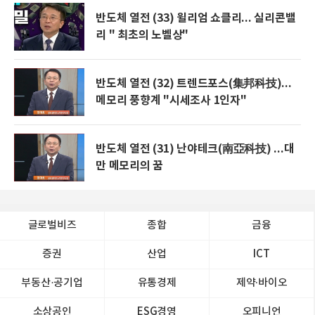
반도체 열전 (33) 윌리엄 쇼클리... 실리콘밸
리 " 최초의 노벨상"
반도체 열전 (32) 트렌드포스(集邦科技)...
메모리 풍향계 "시세조사 1인자"
반도체 열전 (31) 난야테크(南亞科技) ...대
만 메모리의 꿈
글로벌비즈
종합
금융
증권
산업
ICT
부동산·공기업
유통경제
제약∙바이오
소상공인
ESG경영
오피니언