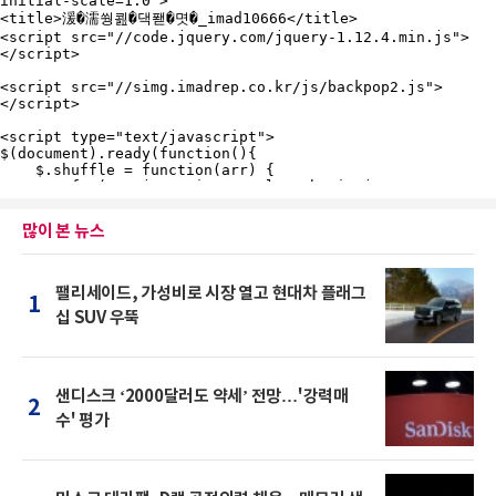
많이 본 뉴스
팰리세이드, 가성비로 시장 열고 현대차 플래그
1
십 SUV 우뚝
샌디스크 ‘2000달러도 약세’ 전망…'강력매
2
수' 평가