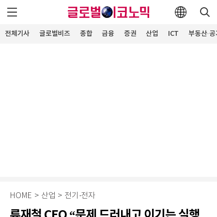
전체기사
글로벌비즈
종합
금융
증권
산업
ICT
부동산·공
HOME
>
산업
>
전기·전자
류재철 CEO “문제 드러내고 이기는 실행