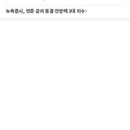
뉴욕증시, 연준 금리 동결 전망에 3대 지수↑