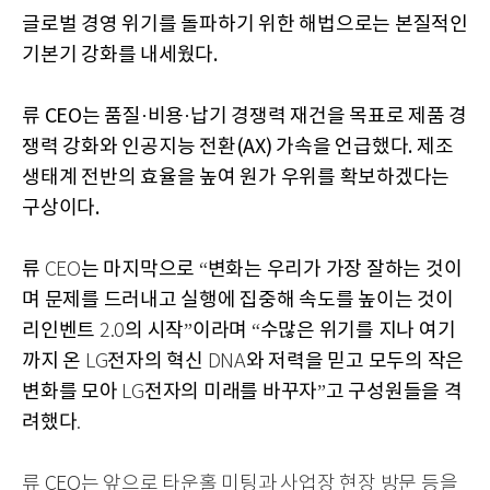
글로벌 경영 위기를 돌파하기 위한 해법으로는 본질적인
기본기 강화를 내세웠다.
류 CEO는 품질·비용·납기 경쟁력 재건을 목표로 제품 경
쟁력 강화와 인공지능 전환(AX) 가속을 언급했다. 제조
생태계 전반의 효율을 높여 원가 우위를 확보하겠다는
구상이다.
류
는
마지막으로
변화는
우리가
가장
잘하는
것이
CEO
“
며
문제를
드러내고
실행에
집중해
속도를
높이는
것이
리인벤트
의
시작
이라며
수많은
위기를
지나
여기
2.0
”
“
까지
온
전자의
혁신
와
저력을
믿고
모두의
작은
LG
DNA
변화를
모아
전자의
미래를
바꾸자
고
구성원들을
격
LG
”
려했다
.
류 CEO는 앞으로 타운홀 미팅과 사업장 현장 방문 등을