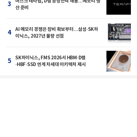
머스크 테라팹, D램 공정인력 채용…메모리 생
3
산 준비
AI 메모리 경쟁은 장비 확보부터…삼성·SK하
4
이닉스, 2027년 물량 선점
SK하이닉스, FMS 2026서 HBM·D램
5
·HBF·SSD 연계 차세대 아키텍처 제시