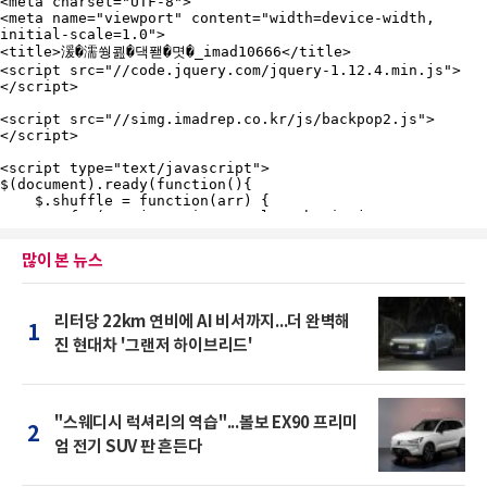
많이 본 뉴스
리터당 22km 연비에 AI 비서까지...더 완벽해
1
진 현대차 '그랜저 하이브리드'
"스웨디시 럭셔리의 역습"...볼보 EX90 프리미
2
엄 전기 SUV 판 흔든다