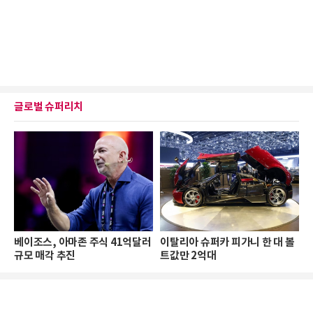
글로벌 슈퍼리치
베이조스, 아마존 주식 41억달러
이탈리아 슈퍼카 피가니 한 대 볼
규모 매각 추진
트값만 2억대