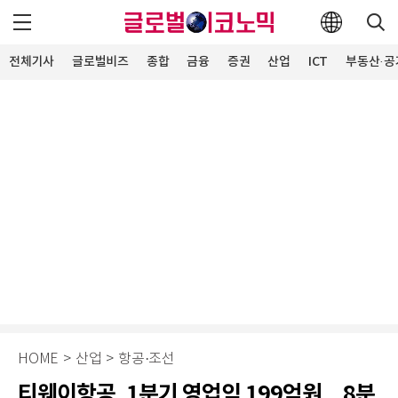
전체기사
글로벌비즈
종합
금융
증권
산업
ICT
부동산·공
HOME
>
산업
>
항공·조선
티웨이항공, 1분기 영업익 199억원…8분