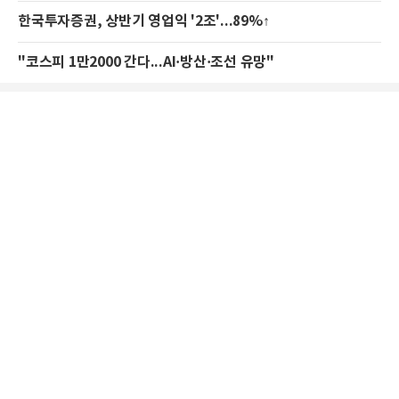
한국투자증권, 상반기 영업익 '2조'...89%↑
"코스피 1만2000 간다...AI·방산·조선 유망"