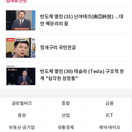
김대호 진단
반도체 열전 (31) 난야테크(南亞科技) ...대
만 메모리의 꿈
청개구리 국민연금
반도체 열전 (30) 테슬라 (Tesla) 구조적 한
계 "심각한 성장통"
글로벌비즈
종합
금융
증권
산업
ICT
부동산·공기업
유통경제
제약∙바이오