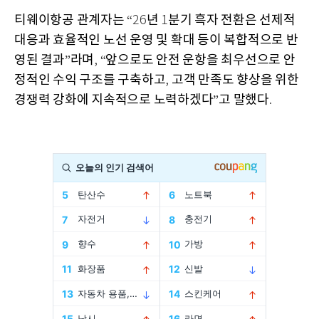
티웨이항공
관계자는
년
분기
흑자
전환은
선제적
“26
1
대응과
효율적인
노선
운영
및
확대
등이
복합적으로
반
영된
결과
라며
앞으로도
안전
운항을
최우선으로
안
”
, “
정적인
수익
구조를
구축하고
고객
만족도
향상을
위한
,
경쟁력
강화에
지속적으로
노력하겠다
고
말했다
”
.