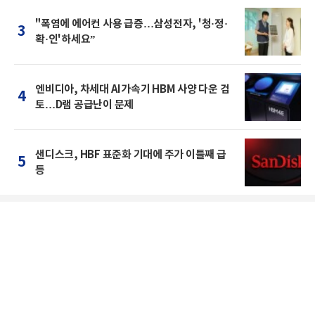
"폭염에 에어컨 사용 급증…삼성전자, '청·정·
3
확·인'하세요”
엔비디아, 차세대 AI가속기 HBM 사양 다운 검
4
토…D램 공급난이 문제
샌디스크, HBF 표준화 기대에 주가 이틀째 급
5
등