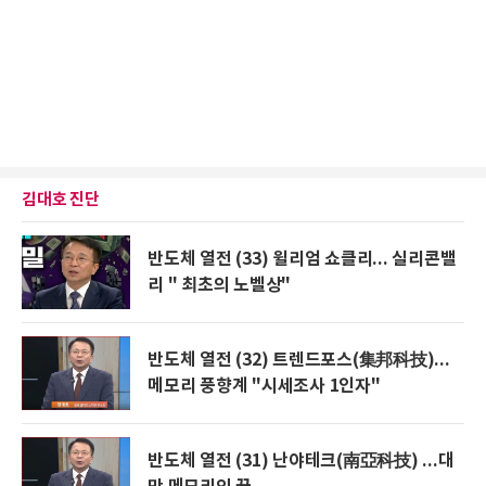
김대호 진단
반도체 열전 (33) 윌리엄 쇼클리... 실리콘밸
리 " 최초의 노벨상"
반도체 열전 (32) 트렌드포스(集邦科技)...
메모리 풍향계 "시세조사 1인자"
반도체 열전 (31) 난야테크(南亞科技) ...대