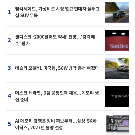
팰리세이드, 가성비로 시장 열고 현대차 플래그
1
십 SUV 우뚝
샌디스크 ‘2000달러도 약세’ 전망…'강력매
2
수' 평가
3
테슬라 모델Y L 미국형, 50W 냉각 충전 빠졌다
머스크 테라팹, D램 공정인력 채용…메모리 생
4
산 준비
AI 메모리 경쟁은 장비 확보부터…삼성·SK하
5
이닉스, 2027년 물량 선점