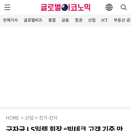
전체기사
글로벌비즈
종합
금융
증권
산업
ICT
부동산·공
HOME
>
산업
>
전기·전자
구자균 LS일렉 회장 “빅테크 고객 기준 만