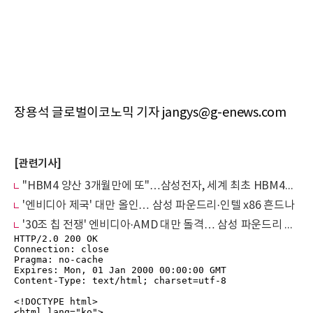
장용석 글로벌이코노믹 기자 jangys@g-enews.com
[관련기사]
"HBM4 양산 3개월만에 또"…삼성전자, 세계 최초 HBM4E 12단 샘플 공급
'엔비디아 제국' 대만 올인… 삼성 파운드리·인텔 x86 흔드나
'30조 칩 전쟁' 엔비디아·AMD 대만 돌격… 삼성 파운드리 찬스 열렸다