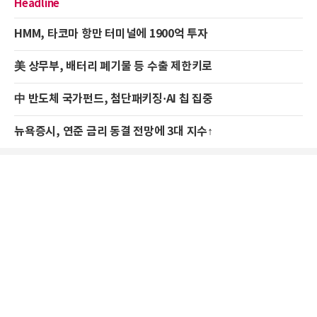
Headline
HMM, 타코마 항만 터미널에 1900억 투자
美 상무부, 배터리 폐기물 등 수출 제한키로
中 반도체 국가펀드, 첨단패키징·AI 칩 집중
뉴욕증시, 연준 금리 동결 전망에 3대 지수↑