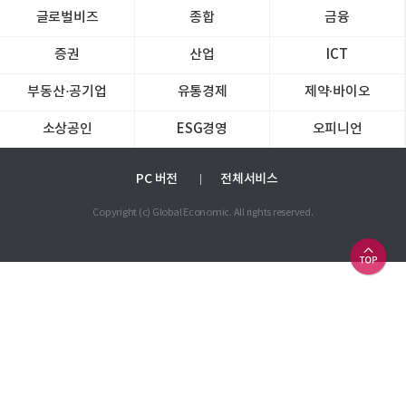
글로벌비즈
종합
금융
증권
산업
ICT
부동산·공기업
유통경제
제약∙바이오
소상공인
ESG경영
오피니언
PC 버전
전체서비스
Copyright (c) Global Economic. All rights reserved.