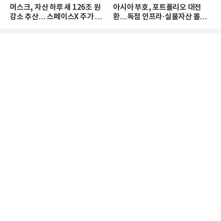
머스크, 자산 하루 새 126조 원
아시아 부호, 포트폴리오 대전
감소 추산… 스페이스X 주가 하
환…독점 인프라·실물자산 몰린
락 때문
다