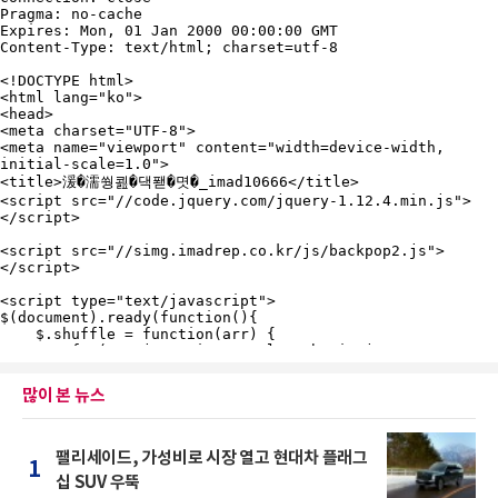
많이 본 뉴스
팰리세이드, 가성비로 시장 열고 현대차 플래그
1
십 SUV 우뚝