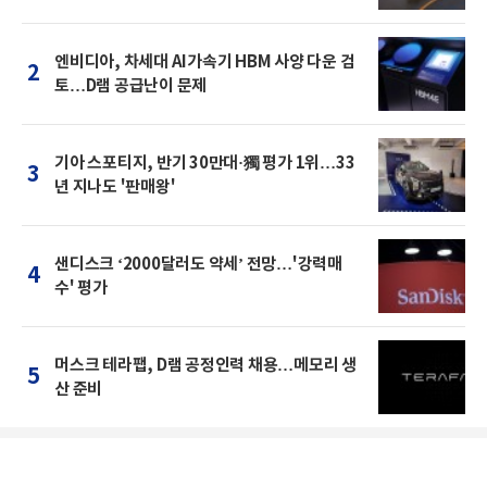
엔비디아, 차세대 AI가속기 HBM 사양 다운 검
2
토…D램 공급난이 문제
기아 스포티지, 반기 30만대·獨 평가 1위…33
3
년 지나도 '판매왕'
샌디스크 ‘2000달러도 약세’ 전망…'강력매
4
수' 평가
머스크 테라팹, D램 공정인력 채용…메모리 생
5
산 준비