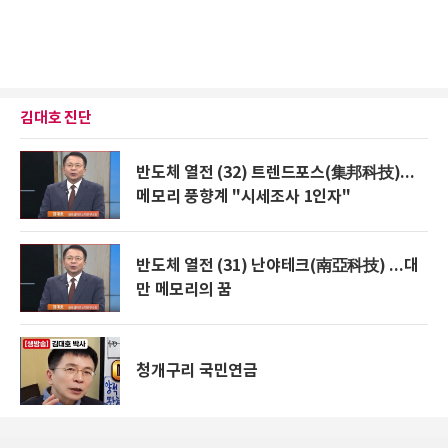
김대호 진단
반도체 열전 (32) 트렌드포스(集邦科技)...
메모리 풍향계 "시세조사 1인자"
반도체 열전 (31) 난야테크(南亞科技) ...대
만 메모리의 꿈
청개구리 국민연금