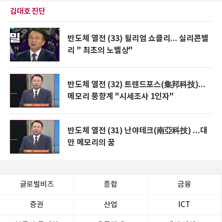
김대호 진단
반도체 열전 (33) 윌리엄 쇼클리... 실리콘밸
리 " 최초의 노벨상"
반도체 열전 (32) 트렌드포스(集邦科技)...
메모리 풍향계 "시세조사 1인자"
반도체 열전 (31) 난야테크(南亞科技) ...대
만 메모리의 꿈
글로벌비즈
종합
금융
증권
산업
ICT