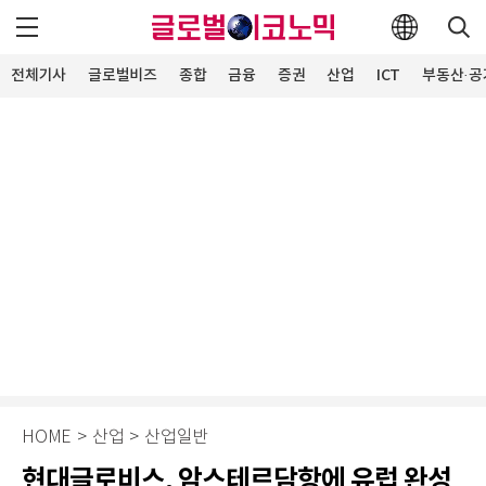
전체기사
글로벌비즈
종합
금융
증권
산업
ICT
부동산·공
HOME
>
산업
>
산업일반
현대글로비스, 암스테르담항에 유럽 완성