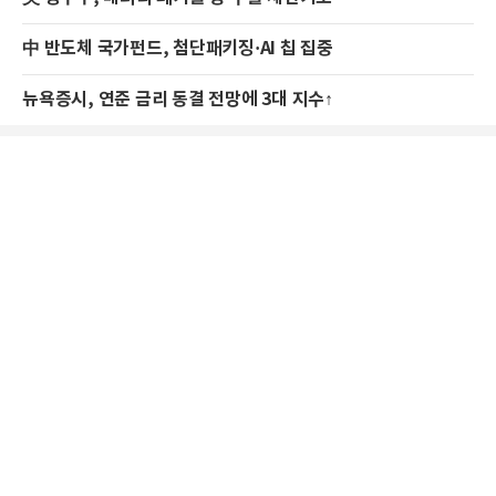
中 반도체 국가펀드, 첨단패키징·AI 칩 집중
뉴욕증시, 연준 금리 동결 전망에 3대 지수↑