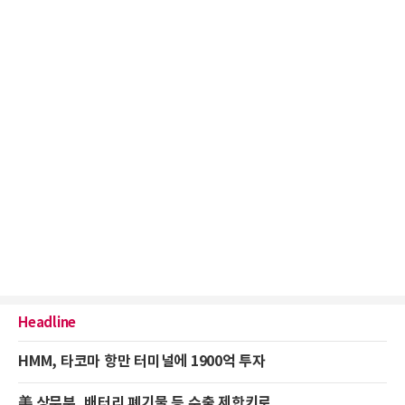
Headline
HMM, 타코마 항만 터미널에 1900억 투자
美 상무부, 배터리 폐기물 등 수출 제한키로