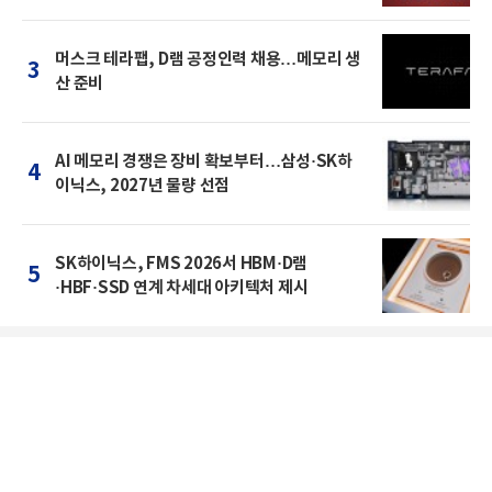
머스크 테라팹, D램 공정인력 채용…메모리 생
3
산 준비
AI 메모리 경쟁은 장비 확보부터…삼성·SK하
4
이닉스, 2027년 물량 선점
SK하이닉스, FMS 2026서 HBM·D램
5
·HBF·SSD 연계 차세대 아키텍처 제시