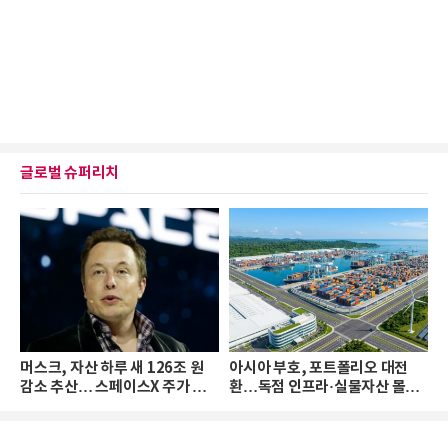
글로벌 슈퍼리치
머스크, 자산 하루 새 126조 원
아시아 부호, 포트폴리오 대전
감소 추산… 스페이스X 주가 하
환…독점 인프라·실물자산 몰린
락 때문
다