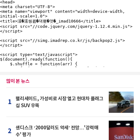
많이 본 뉴스
팰리세이드, 가성비로 시장 열고 현대차 플래그
1
십 SUV 우뚝
샌디스크 ‘2000달러도 약세’ 전망…'강력매
2
수' 평가