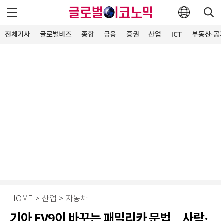
전체기사
글로벌비즈
종합
금융
증권
산업
ICT
부동산·공
HOME
>
산업
>
자동차
기아 EV9이 바꾸는 패밀리카 문법…사람·