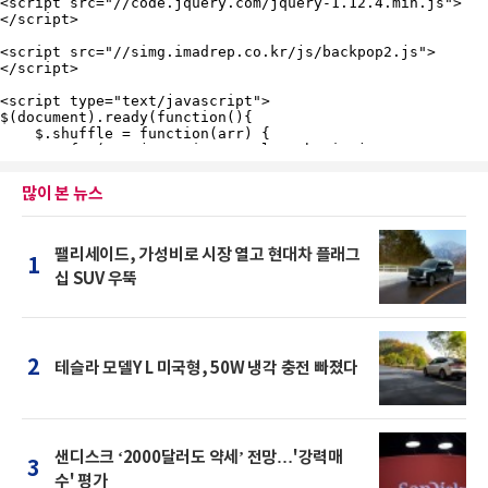
많이 본 뉴스
팰리세이드, 가성비로 시장 열고 현대차 플래그
1
십 SUV 우뚝
2
테슬라 모델Y L 미국형, 50W 냉각 충전 빠졌다
샌디스크 ‘2000달러도 약세’ 전망…'강력매
3
수' 평가