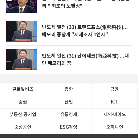
리 " 최초의 노벨상"
반도체 열전 (32) 트렌드포스(集邦科技)...
메모리 풍향계 "시세조사 1인자"
반도체 열전 (31) 난야테크(南亞科技) ...대
만 메모리의 꿈
글로벌비즈
종합
금융
증권
산업
ICT
부동산·공기업
유통경제
제약∙바이오
소상공인
ESG경영
오피니언