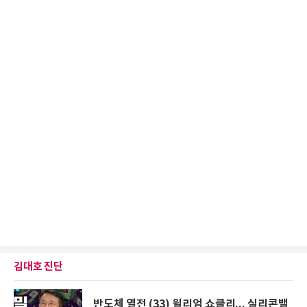
김대호 진단
반도체 열전 (33) 윌리엄 쇼클리... 실리콘밸