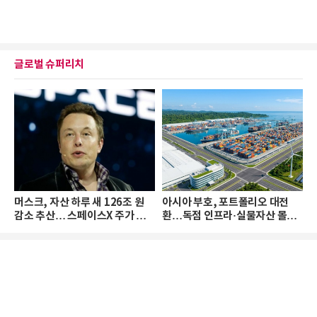
글로벌 슈퍼리치
머스크, 자산 하루 새 126조 원
아시아 부호, 포트폴리오 대전
감소 추산… 스페이스X 주가 하
환…독점 인프라·실물자산 몰린
락 때문
다