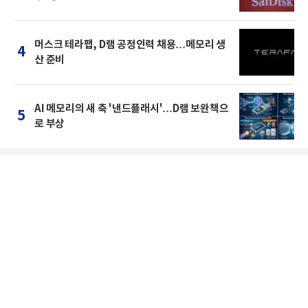
머스크 테라팹, D램 공정인력 채용…메모리 생
4
산 준비
AI 메모리의 새 축 '낸드플래시'…D램 보완책으
5
로 부상