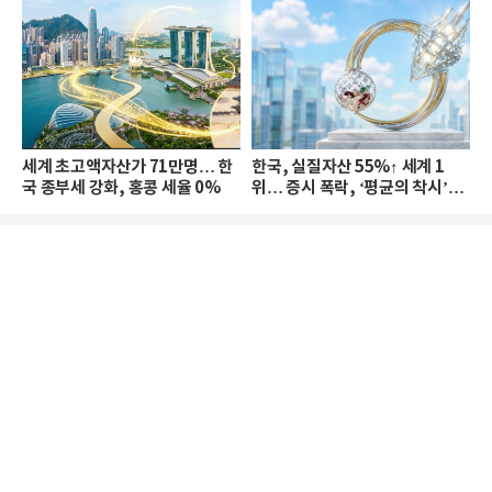
세계 초고액자산가 71만명… 한
한국, 실질자산 55%↑ 세계 1
국 종부세 강화, 홍콩 세율 0%
위… 증시 폭락, ‘평균의 착시’와
부의 유동성 위기