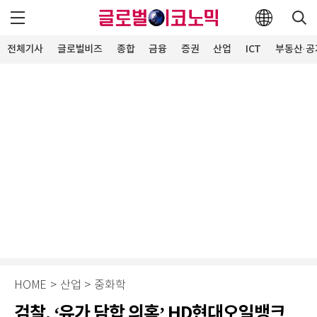
전체기사
글로벌비즈
종합
금융
증권
산업
ICT
부동산·공
HOME
>
산업
>
중화학
검찰, ‘유가 담합 의혹’ HD현대오일뱅크