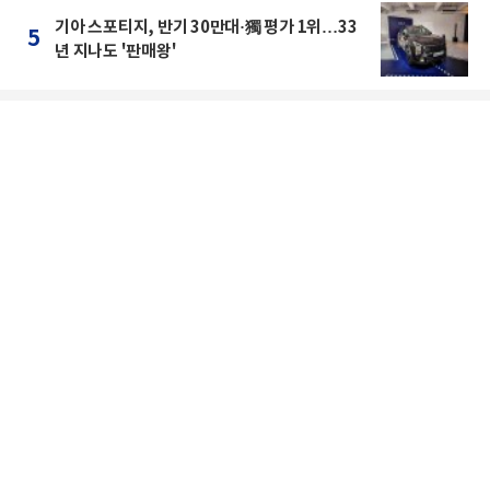
기아 스포티지, 반기 30만대·獨 평가 1위…33
5
년 지나도 '판매왕'