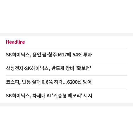
Headline
SK하이닉스, 용인 팹·청주 M17에 54조 투자
삼성전자·SK하이닉스, 반도체 장비 '확보전'
코스피, 반등 실패 0.6% 하락...6200선 방어
SK하이닉스, 차세대 AI '계층형 메모리' 제시