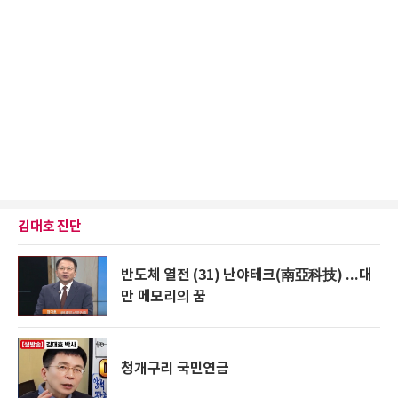
김대호 진단
반도체 열전 (31) 난야테크(南亞科技) ...대
만 메모리의 꿈
청개구리 국민연금