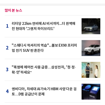
많이 본 뉴스
리터당 22km 연비에 AI 비서까지...더 완벽해
1
진 현대차 '그랜저 하이브리드'
"스웨디시 럭셔리의 역습"...볼보 EX90 프리미
2
엄 전기 SUV 판 흔든다
"폭염에 에어컨 사용 급증…삼성전자, '청·정·
3
확·인'하세요”
엔비디아, 차세대 AI가속기 HBM 사양 다운 검
4
토…D램 공급난이 문제