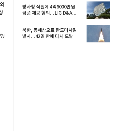
해외
방사청 직원에 4억6000만원
상
금품 제공 혐의…LIG D&A
임직원 구속
북한, 동해상으로 탄도미사일
여했
발사…42일 만에 다시 도발
력