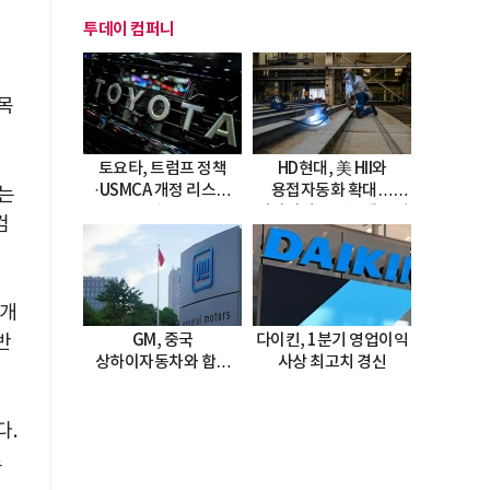
투데이 컴퍼니
목
토요타, 트럼프 정책
HD현대, 美 HII와
·USMCA 개정 리스크
용접자동화 확대…
는
직면
미시시피 조선소에 전격
컴
도입
 개
GM, 중국
다이킨, 1분기 영업이익
반
상하이자동차와 합작
사상 최고치 경신
20년 연장…
2047년까지 파트너십
지속
다.
로