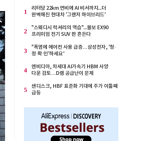
리터당 22km 연비에 AI 비서까지...더
1
완벽해진 현대차 '그랜저 하이브리드'
"스웨디시 럭셔리의 역습"...볼보 EX90
2
프리미엄 전기 SUV 판 흔든다
"폭염에 에어컨 사용 급증…삼성전자, '청·
3
정·확·인'하세요”
엔비디아, 차세대 AI가속기 HBM 사양
4
다운 검토…D램 공급난이 문제
샌디스크, HBF 표준화 기대에 주가 이틀째
5
급등