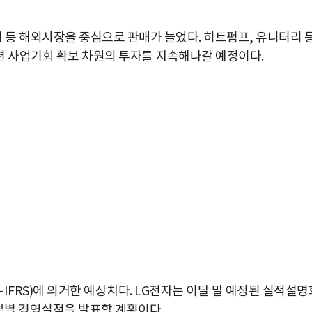
 등 해외시장을 중심으로 판매가 늘었다. 히트펌프, 유니터리 
션 사업기회 확보 차원의 투자를 지속해나갈 예정이다.
박지수 아나운서가 타본 ‘전설의 무쏘’
FRS)에 의거한 예상치다. LG전자는 이달 말 예정된 실적설명
초보자도 반할 반전 매력”
본부별 경영실적을 발표할 계획이다.