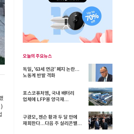
오늘의 주요뉴스
독일, '63세 연금' 폐지 논란…
노동계 반발 격화
포스코퓨처엠, 국내 배터리
했
업체에 LFP용 양극재
장기공급계약
)
업
구광모, 젠슨 황과 두 달 만에
재회한다…다음 주 실리콘밸리
방...