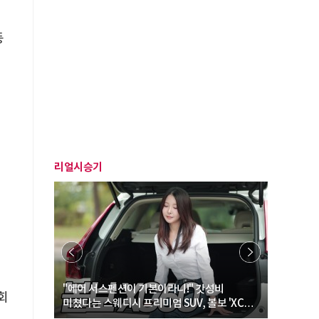
등
리얼시승기
… “여성·
"에어 서스펜션이 기본이라니!" 갓성비
"디자인 대
회
미쳤다는 스웨디시 프리미엄 SUV, 볼보 'XC60
크로스오버
B5 울트라'