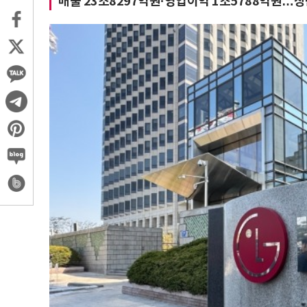
매출 23조8297억원·영업이익 1조5788억원…