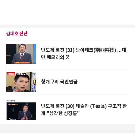
김대호 진단
반도체 열전 (31) 난야테크(南亞科技) ...대
만 메모리의 꿈
청개구리 국민연금
반도체 열전 (30) 테슬라 (Tesla) 구조적 한
계 "심각한 성장통"