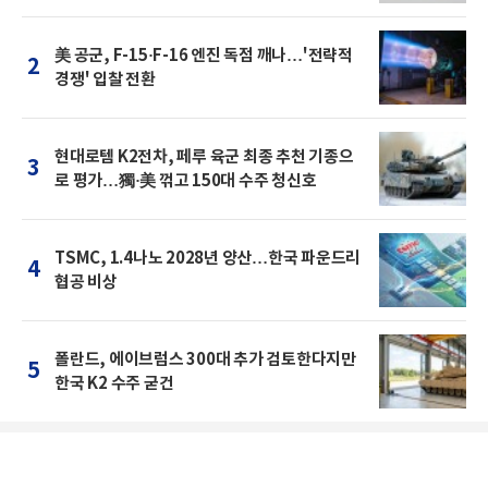
美 공군, F-15·F-16 엔진 독점 깨나…'전략적
2
경쟁' 입찰 전환
현대로템 K2전차, 페루 육군 최종 추천 기종으
3
로 평가…獨·美 꺾고 150대 수주 청신호
TSMC, 1.4나노 2028년 양산…한국 파운드리
4
협공 비상
폴란드, 에이브럼스 300대 추가 검토한다지만
5
한국 K2 수주 굳건