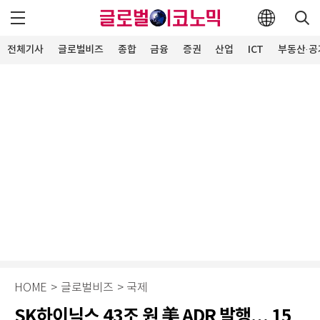
전체기사
글로벌비즈
종합
금융
증권
산업
ICT
부동산·공
HOME
>
글로벌비즈
>
국제
SK하이닉스 43조 원 美 ADR 발행… 15