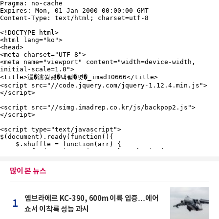
많이 본 뉴스
엠브라에르 KC-390, 600m 이륙 입증…에어
1
쇼서 이착륙 성능 과시