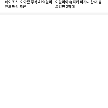
베이조스, 아마존 주식 41억달러
이탈리아 슈퍼카 피가니 한 대 볼
규모 매각 추진
트값만 2억대