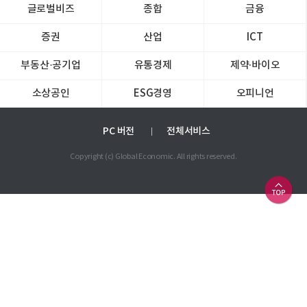
글로벌비즈
종합
금융
증권
산업
ICT
부동산·공기업
유통경제
제약∙바이오
소상공인
ESG경영
오피니언
PC 버전
전체서비스
Copyright (c) Global Economic. All rights reserved.