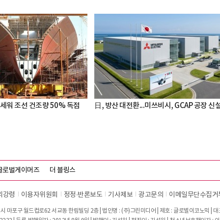
세워 조선 건조량 50% 독점
日, 방산 대전환...미쓰비시, GCAP 공장 신
글로벌게이머즈
더 블링스
리강령
이용자위원회
정정∙반론보도
기사제보
광고문의
이메일무단수집거
시 마포구 월드컵로62 서교동 한림빌딩 2층 | 법인명 : (주)그린미디어 | 제호 : 글로벌이코노믹 | 대표전