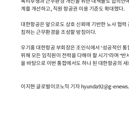
복리후생과 근무환경 개선을 위한 대책들도 합의안에 
계를 개선하고, 직원 항공권 이용 기준도 확대했다.
대한항공은 앞으로도 상호 신뢰에 기반한 노사 협력
침하는 근무환경을 조성할 방침이다.
우기홍
대한항공
부회장은
조인식에서
“
성공적인
통
위해
모든
임직원이
전력을
다해야
할
시기
”
라며
“
반
을
바탕으로
이번
통합에서도
하나
된
대한항공의
새
이지현 글로벌이코노믹 기자 hyunda92@g-enews.