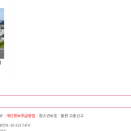
설
부
개인정보취급방침
청소년보호
불편∙고충신고
화 : 02-323-7474