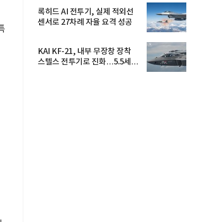
록히드 AI 전투기, 실제 적외선
센서로 27차례 자율 요격 성공
특
KAI KF-21, 내부 무장창 장착
스텔스 전투기로 진화…5.5세대
도...