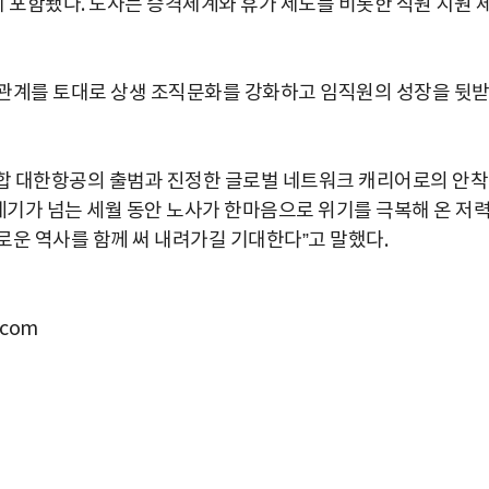
포함됐다. 노사는 승격체계와 휴가 제도를 비롯한 직원 지원 
 관계를 토대로 상생 조직문화를 강화하고 임직원의 성장을 뒷
합
대한항공의
출범과
진정한
글로벌
네트워크
캐리어로의
안착
세기가
넘는
세월
동안
노사가
한마음으로
위기를
극복해
온
저
로운
역사를
함께
써
내려가길
기대한다
”
고
말했다
.
com