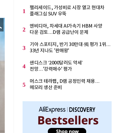
팰리세이드, 가성비로 시장 열고 현대차
1
플래그십 SUV 우뚝
엔비디아, 차세대 AI가속기 HBM 사양
2
다운 검토…D램 공급난이 문제
기아 스포티지, 반기 30만대·獨 평가 1위…
3
33년 지나도 '판매왕'
샌디스크 ‘2000달러도 약세’
4
전망…'강력매수' 평가
머스크 테라팹, D램 공정인력 채용…
5
메모리 생산 준비