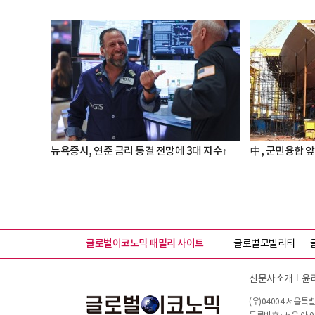
뉴욕증시, 연준 금리 동결 전망에 3대 지수↑
中, 군민융합 앞
글로벌이코노믹 패밀리 사이트
글로벌모빌리티
신문사소개
윤
(우)04004 서울특별