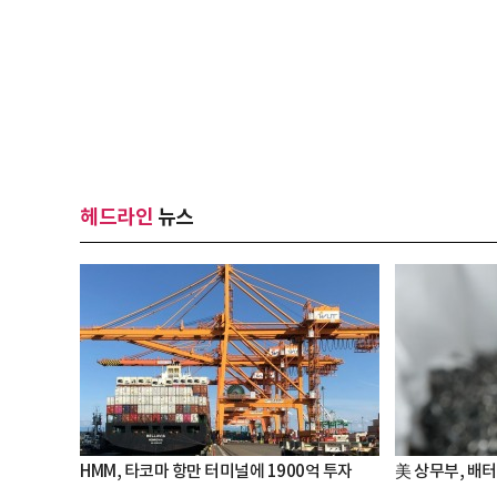
헤드라인
뉴스
HMM, 타코마 항만 터미널에 1900억 투자
美 상무부, 배