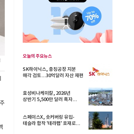
오늘의 주요뉴스
념
SK하이닉스, 충칭공장 지분
매각 검토…30억달러 자산 재편
체
효성비나케미칼, 2026년
상반기 5,500만 달러 흑자
 주
전환… 4대 체...
스페이스X, 숏커버링 유입-
테슬라 합작 '테라팹' 호재로
액
15.83% ...