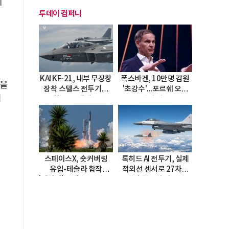
체
투데이 컴퍼니
받
KAI KF-21, 내부 무장창
폭스바겐, 10만명 감원
을
장착 스텔스 전투기로
'초강수'...포르쉐 오너
력
진화…5.5세대 도약
직접 경고
선언
스페이스X, 숏커버링
록히드 AI 전투기, 실제
유입-테슬라 합작
적외선 센서로 27차례
'테라팹' 호재로 15.83%
자율 요격 성공
급등