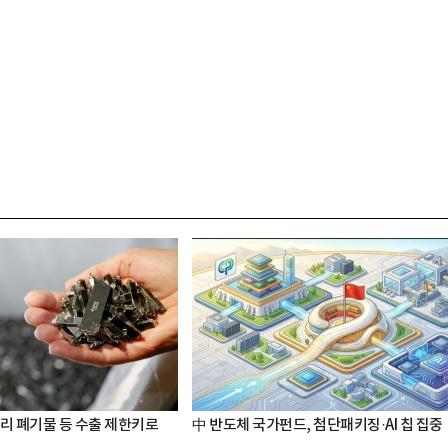
터리 폐기물 등 수출 제한키로
中 반도체 국가펀드, 첨단패키징·AI 칩 집중