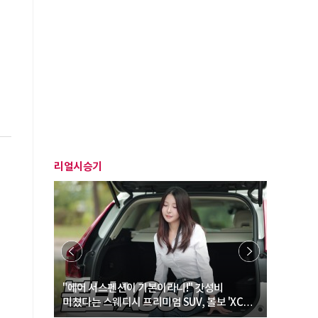
리얼시승기
… “여성·
"에어 서스펜션이 기본이라니!" 갓성비
"디자인 대
미쳤다는 스웨디시 프리미엄 SUV, 볼보 'XC60
크로스오버
B5 울트라'