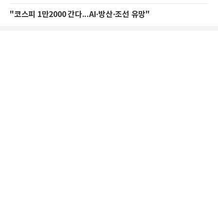
"코스피 1만2000 간다...AI·방산·조선 유망"