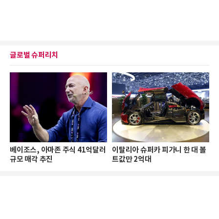
글로벌 슈퍼리치
베이조스, 아마존 주식 41억달러
이탈리아 슈퍼카 피가니 한 대 볼
규모 매각 추진
트값만 2억대