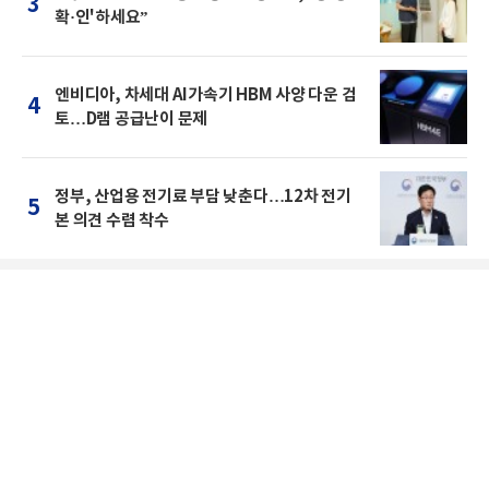
3
확·인'하세요”
엔비디아, 차세대 AI가속기 HBM 사양 다운 검
4
토…D램 공급난이 문제
정부, 산업용 전기료 부담 낮춘다…12차 전기
5
본 의견 수렴 착수