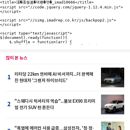
많이 본 뉴스
리터당 22km 연비에 AI 비서까지...더 완벽해
1
진 현대차 '그랜저 하이브리드'
"스웨디시 럭셔리의 역습"...볼보 EX90 프리미
2
엄 전기 SUV 판 흔든다
"폭염에 에어컨 사용 급증…삼성전자, '청·정·