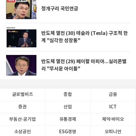
청개구리 국민연금
반도체 열전 (30) 테슬라 (Tesla) 구조적 한
계 "심각한 성장통"
반도체 열전 (29) 페이팔 마피아...실리콘밸
리 "무서운 아이들"
글로벌비즈
종합
금융
증권
산업
ICT
부동산·공기업
유통경제
제약∙바이오
소상공인
ESG경영
오피니언