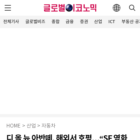
전체기사
글로벌비즈
종합
금융
증권
산업
ICT
부동산·공
HOME
>
산업
>
자동차
디 올 뉴 아반떼, 해외서 호평…“SF 영화