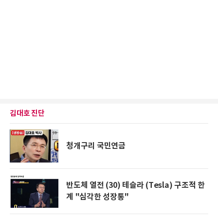
김대호 진단
청개구리 국민연금
반도체 열전 (30) 테슬라 (Tesla) 구조적 한
계 "심각한 성장통"