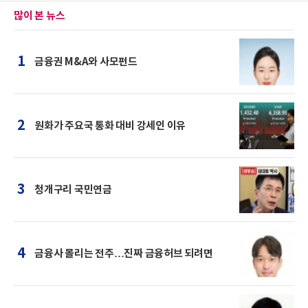
많이 본 뉴스
1
금융권 M&A와 사모펀드
2
원화가 주요국 통화 대비 강세인 이유
3
청개구리 국민연금
4
금융사 몰리는 전주…진짜 금융허브 되려면