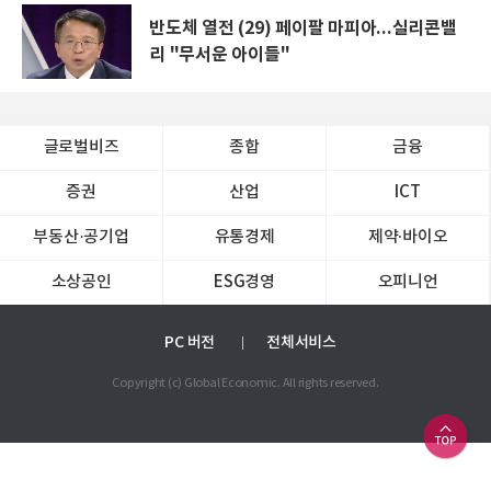
반도체 열전 (29) 페이팔 마피아...실리콘밸
리 "무서운 아이들"
글로벌비즈
종합
금융
증권
산업
ICT
부동산·공기업
유통경제
제약∙바이오
소상공인
ESG경영
오피니언
PC 버전
전체서비스
Copyright (c) Global Economic. All rights reserved.