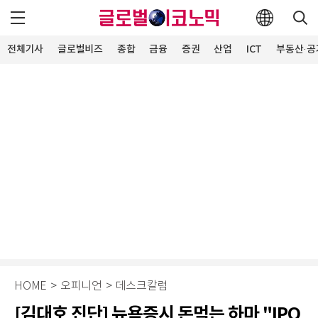
전체기사
글로벌비즈
종합
금융
증권
산업
ICT
부동산·공
HOME
>
오피니언
>
데스크칼럼
[김대호 진단] 뉴욕증시 돈먹는 하마 "IPO