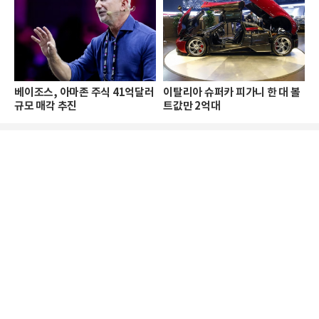
베이조스, 아마존 주식 41억달러
이탈리아 슈퍼카 피가니 한 대 볼
규모 매각 추진
트값만 2억대