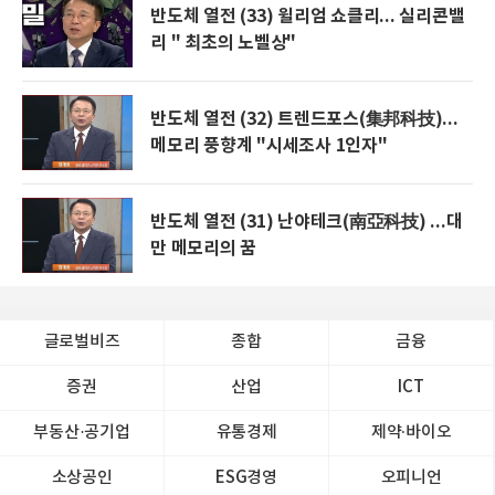
반도체 열전 (33) 윌리엄 쇼클리... 실리콘밸
리 " 최초의 노벨상"
반도체 열전 (32) 트렌드포스(集邦科技)...
메모리 풍향계 "시세조사 1인자"
반도체 열전 (31) 난야테크(南亞科技) ...대
만 메모리의 꿈
글로벌비즈
종합
금융
증권
산업
ICT
부동산·공기업
유통경제
제약∙바이오
소상공인
ESG경영
오피니언