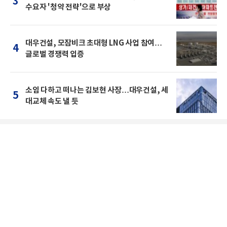
3
수요자 '청약 전략'으로 부상
대우건설, 모잠비크 초대형 LNG 사업 참여…
4
글로벌 경쟁력 입증
소임 다하고 떠나는 김보현 사장…대우건설, 세
5
대교체 속도 낼 듯