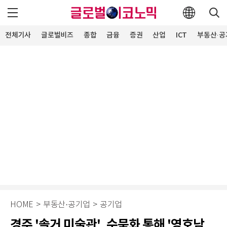
전체기사
글로벌비즈
종합
금융
증권
산업
ICT
부동산·공
HOME
>
부동산·공기업
>
공기업
경주 '솔거 미술관', 수묵화 통해 '영호남