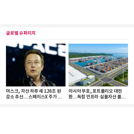
글로벌 슈퍼리치
머스크, 자산 하루 새 126조 원
아시아 부호, 포트폴리오 대전
감소 추산… 스페이스X 주가 하
환…독점 인프라·실물자산 몰린
락 때문
다