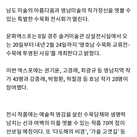
남도 미술의 아름다움과 영남미술의 작가정신을 엿볼 수
있는 특별한 수묵화 전시회가 열린다.
문화엑스포는 8일 경주 솔거미술관 상설전시실에서 오
는 20일부터 내년 2월 24일까지 '영호남 수묵화 교류전-
수묵에 투영된 사유'를 개최한다고 밝혔다.
이번 엑스포에는 권기윤, 고경래, 최광규 등 영남지역 작
가 43명과 강종래, 박항환, 하철경 등 호남 작가 28명이
참여했다.
전시 작품에는 예술적 영감을 살린 수묵담채와 생명력
넘치는 선과 여백의 미를 엿볼 수 있는 작품 70여 점이
선보일 예정이다. 또 '다도해의 비경', '가을 고갯길' 등