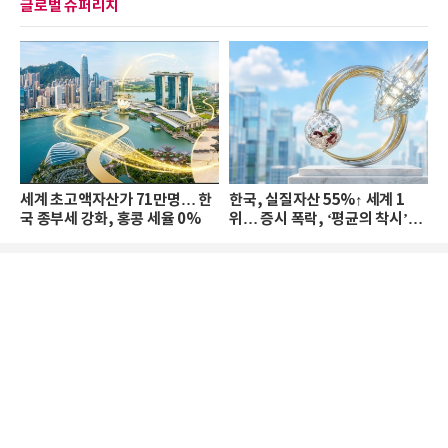
글로벌 슈퍼리치
세계 초고액자산가 71만명… 한
한국, 실질자산 55%↑ 세계 1
국 종부세 강화, 홍콩 세율 0%
위… 증시 폭락, ‘평균의 착시’와
부의 유동성 위기