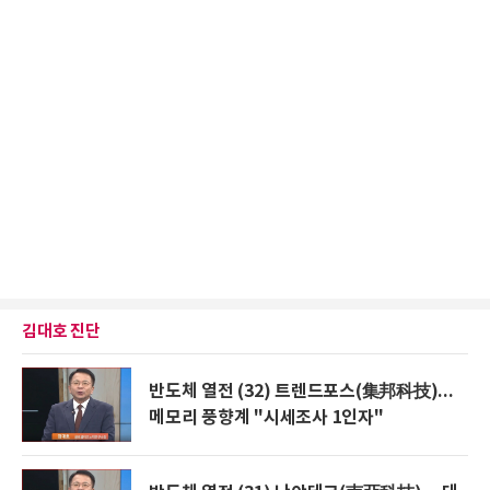
김대호 진단
반도체 열전 (32) 트렌드포스(集邦科技)...
메모리 풍향계 "시세조사 1인자"