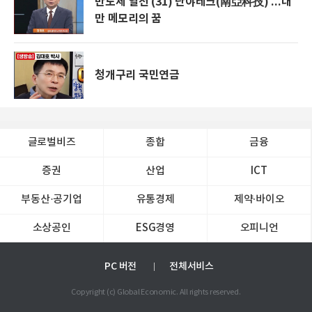
반도체 열전 (31) 난야테크(南亞科技) ...대
만 메모리의 꿈
청개구리 국민연금
글로벌비즈
종합
금융
증권
산업
ICT
부동산·공기업
유통경제
제약∙바이오
소상공인
ESG경영
오피니언
PC 버전
전체서비스
Copyright (c) Global Economic. All rights reserved.