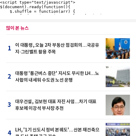
많이 본 뉴스
이 대통령, 오늘 2차 부동산 점검회의…국공유
1
지·그린벨트 활용 주목
대통령 '통근버스 중단' 지시도 무시한 LH…노
2
사합의 내세워 수도권 노선 운행
대우건설, 김보현 대표 자진 사임…차기 대표
3
후보에 이강석 부사장 추천
LH, '1기 신도시 정비 본궤도'…산본 재건축으
4