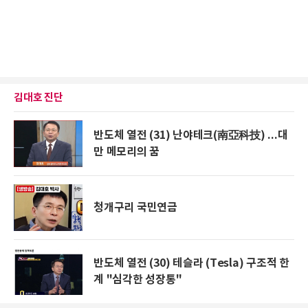
김대호 진단
반도체 열전 (31) 난야테크(南亞科技) ...대
만 메모리의 꿈
청개구리 국민연금
반도체 열전 (30) 테슬라 (Tesla) 구조적 한
계 "심각한 성장통"