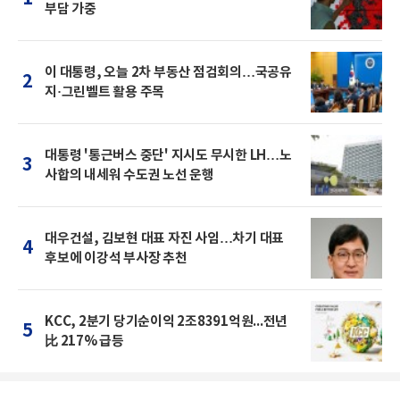
부담 가중
이 대통령, 오늘 2차 부동산 점검회의…국공유
2
지·그린벨트 활용 주목
대통령 '통근버스 중단' 지시도 무시한 LH…노
3
사합의 내세워 수도권 노선 운행
대우건설, 김보현 대표 자진 사임…차기 대표
4
후보에 이강석 부사장 추천
KCC, 2분기 당기순이익 2조8391억원...전년
5
比 217% 급등