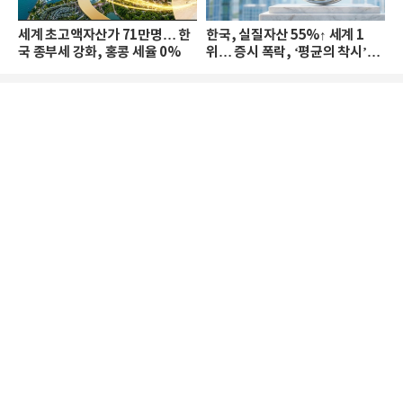
세계 초고액자산가 71만명… 한
한국, 실질자산 55%↑ 세계 1
국 종부세 강화, 홍콩 세율 0%
위… 증시 폭락, ‘평균의 착시’와
부의 유동성 위기