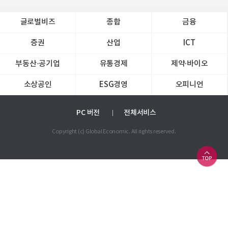
글로벌비즈
종합
금융
증권
산업
ICT
부동산·공기업
유통경제
제약∙바이오
소상공인
ESG경영
오피니언
PC 버전
전체서비스
Copyright (c) Global Economic. All rights reserved.