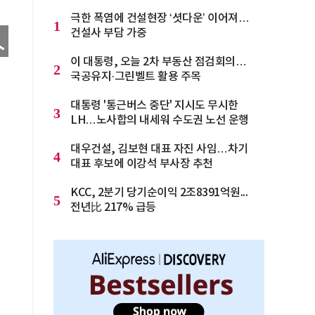
극한 폭염에 건설현장 ‘셧다운’ 이어져…
1
건설사 부담 가중
이 대통령, 오늘 2차 부동산 점검회의…
2
국공유지·그린벨트 활용 주목
대통령 '통근버스 중단' 지시도 무시한
3
LH…노사합의 내세워 수도권 노선 운행
대우건설, 김보현 대표 자진 사임…차기
4
대표 후보에 이강석 부사장 추천
KCC, 2분기 당기순이익 2조8391억원...
5
전년比 217% 급등