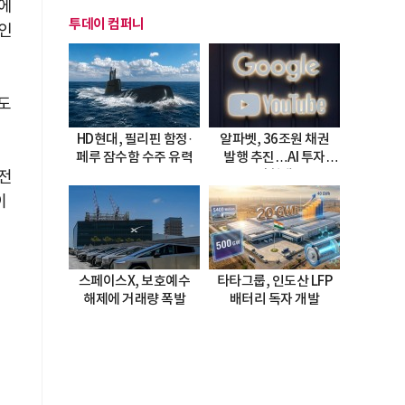
장에
투데이 컴퍼니
인
도
HD현대, 필리핀 함정·
알파벳, 36조원 채권
페루 잠수함 수주 유력
발행 추진…AI 투자
전
시험대
이
스페이스X, 보호예수
타타그룹, 인도산 LFP
해제에 거래량 폭발
배터리 독자 개발