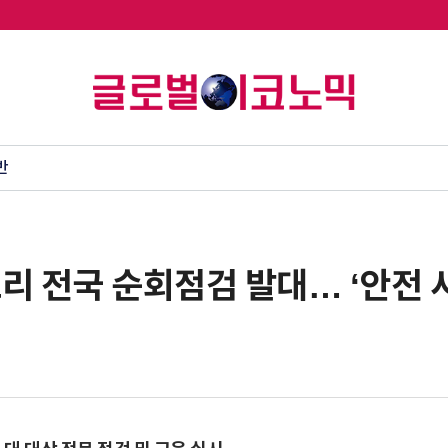
반
리 전국 순회점검 발대… ‘안전 