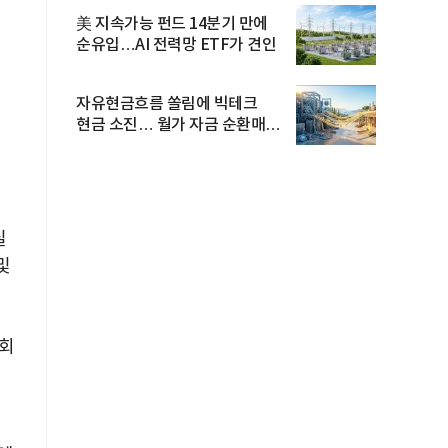
美 지속가능 펀드 14분기 만에
순유입…AI 전력망 ETF가 견인
자유현금흐름 쏠림에 빅테크
현금 소진… 월가 자금 순환매
확산
실
및
9회