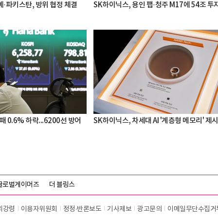
·파키스탄, 방위 협정 체결
SK하이닉스, 용인 팹·청주 M17에 54조 투
 0.6% 하락...6200선 방어
SK하이닉스, 차세대 AI '계층형 메모리' 제
글로벌게이머즈
더 블링스
리강령
이용자위원회
정정∙반론보도
기사제보
광고문의
이메일무단수집거