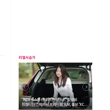
리얼시승기
… “여성·
"에어 서스펜션이 기본이라니!" 갓성비
"디자인 대
미쳤다는 스웨디시 프리미엄 SUV, 볼보 'XC60
크로스오버
B5 울트라'