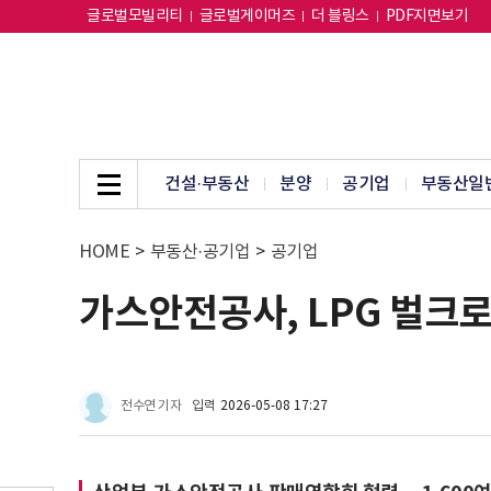
글로벌모빌리티
글로벌게이머즈
더 블링스
PDF지면보기
건설·부동산
분양
공기업
부동산일
HOME
>
부동산·공기업
>
공기업
가스안전공사, LPG 벌크로
전수연 기자
입력
2026-05-08 17:27