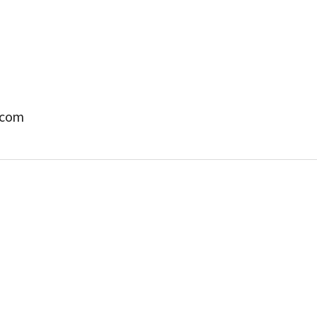
com
박지수 아나운서가 타본 ‘전설의 무쏘’
초보자도 반할 반전 매력”