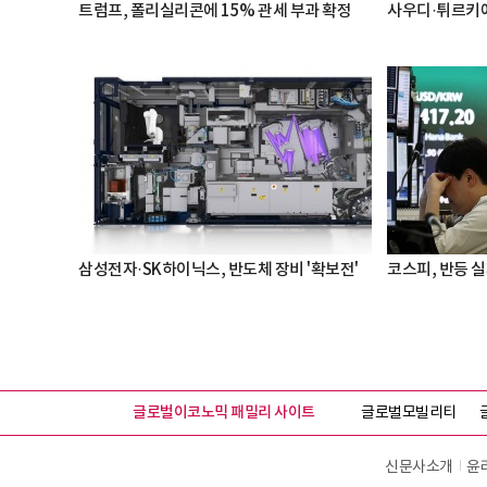
트럼프, 폴리실리콘에 15% 관세 부과 확정
사우디·튀르키예
삼성전자·SK하이닉스, 반도체 장비 '확보전'
코스피, 반등 실패
글로벌이코노믹 패밀리 사이트
글로벌모빌리티
신문사소개
윤