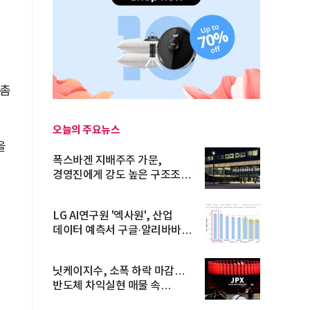
 촘
오늘의 주요뉴스
을
폭스바겐 지배주주 가문,
경영진에게 강도 높은 구조조정
주문
의
LG AI연구원 '엑사원', 산업
데이터 예측서 구글·알리바바
제쳐
닛케이지수, 소폭 하락 마감…
반도체 차익실현 매물 속
TOPIX 선...