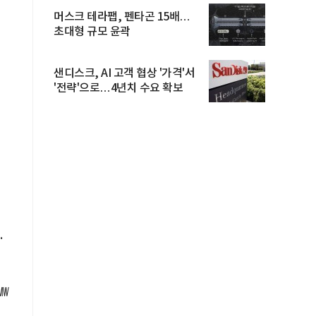
머스크 테라팹, 펜타곤 15배…
초대형 규모 윤곽
샌디스크, AI 고객 협상 '가격'서
'전략'으로…4년치 수요 확보
.
㎿