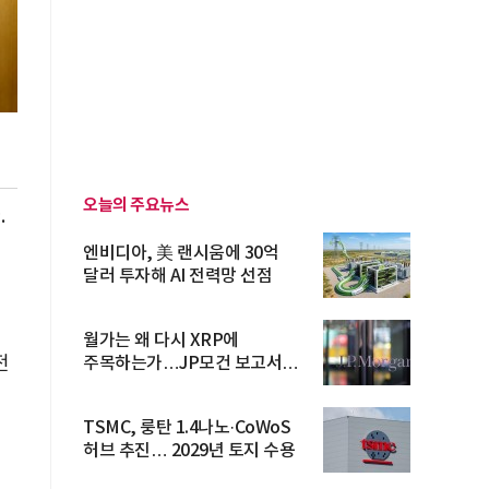
오늘의 주요뉴스
.
엔비디아, 美 랜시움에 30억
달러 투자해 AI 전력망 선점
월가는 왜 다시 XRP에
전
주목하는가…JP모건 보고서
파장
TSMC, 룽탄 1.4나노·CoWoS
허브 추진… 2029년 토지 수용