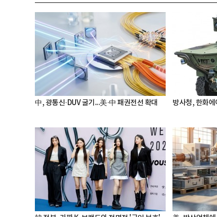
中, 광통신·DUV 굴기...美·中 패권전선 확대
방사청, 한화에