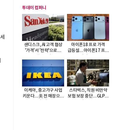
투데이 컴퍼니
3세
샌디스크, AI 고객 협상
아이폰18 프로 가격
'가격'서 '전략'으로…
급등설…아이폰17 프로
4년치 수요 확보
다시 주목
터
이케아, 중고가구 사업
스타벅스, 직원 비만약
키운다…美 전 매장으로
보험 보장 중단…GLP-1
확대
비용 부담