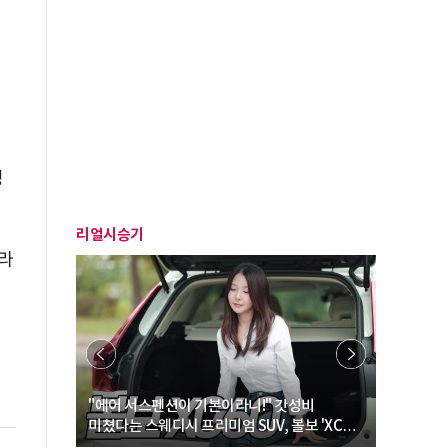
정
리얼시승기
테라
… “여성·
"에어 서스펜션이 기본이라니!" 갓성비
"디자인 대
미쳤다는 스웨디시 프리미엄 SUV, 볼보 'XC60
크로스오버
B5 울트라'