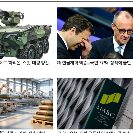
어로 '아리온-스멧' 대량 양산
獨 연금개혁 역풍...국민 77%, 정책에 불만