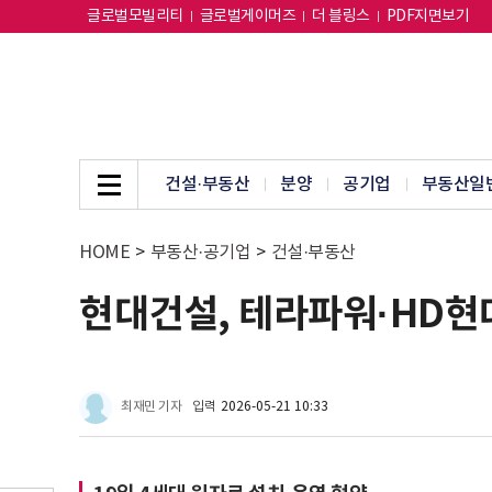
글로벌모빌리티
글로벌게이머즈
더 블링스
PDF지면보기
건설·부동산
분양
공기업
부동산일
HOME
>
부동산·공기업
>
건설·부동산
현대건설, 테라파워·HD현
최재민 기자
입력
2026-05-21 10:33