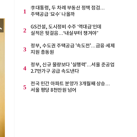
李대통령, 두 차례 부동산 정책 점검…
1
주택공급 ‘묘수’ 나올까
GS건설, 도시정비 수주 ‘역대급’인데
2
실적은 뒷걸음…“내실부터 챙겨야”
정부, 수도권 주택공급 '속도전'…금융·세제
3
지원 총동원
정부, 신규 물량보다 '실행력'…서울 준공업
4
2.7만가구 공급 속도낸다
전국 민간 아파트 분양가 3개월째 상승…
5
서울 평당 8천만원 넘어