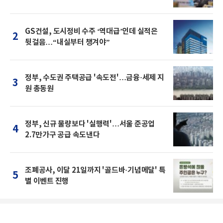
GS건설, 도시정비 수주 ‘역대급’인데 실적은
2
뒷걸음…“내실부터 챙겨야”
정부, 수도권 주택공급 '속도전'…금융·세제 지
3
원 총동원
정부, 신규 물량보다 '실행력'…서울 준공업
4
2.7만가구 공급 속도낸다
조폐공사, 이달 21일까지 '골드바·기념메달' 특
5
별 이벤트 진행