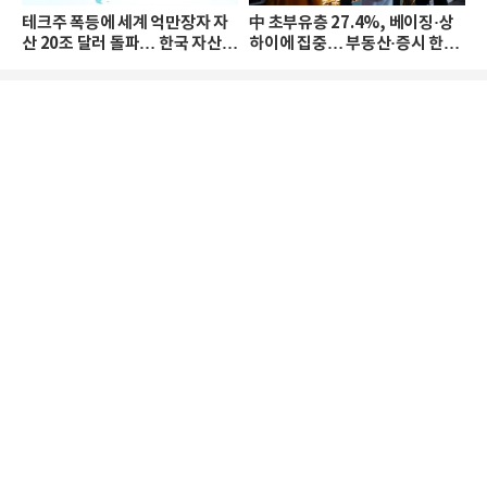
테크주 폭등에 세계 억만장자 자
中 초부유층 27.4%, 베이징·상
산 20조 달러 돌파… 한국 자산
하이에 집중… 부동산·증시 한파
격차 확대
로 자산은 소폭 감소