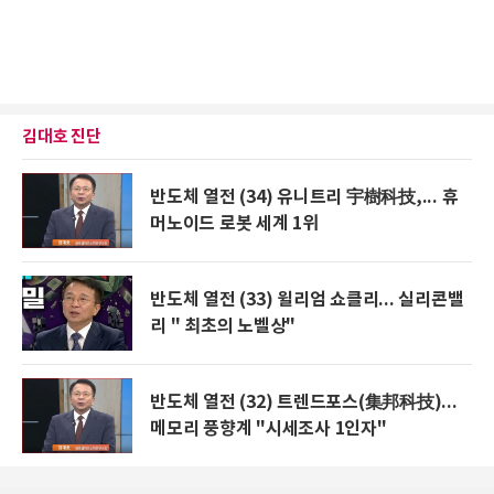
김대호 진단
반도체 열전 (34) 유니트리 宇樹科技,... 휴
머노이드 로봇 세계 1위
반도체 열전 (33) 윌리엄 쇼클리... 실리콘밸
리 " 최초의 노벨상"
반도체 열전 (32) 트렌드포스(集邦科技)...
메모리 풍향계 "시세조사 1인자"