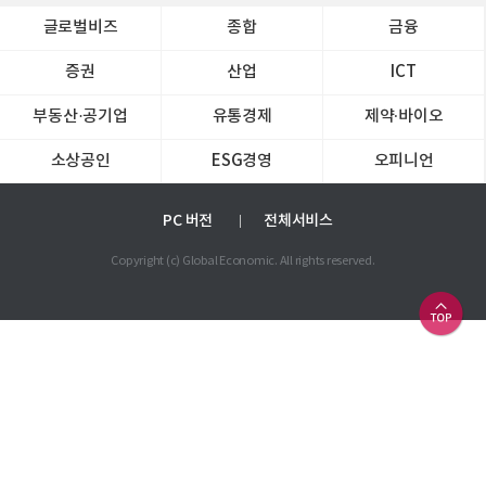
글로벌비즈
종합
금융
증권
산업
ICT
부동산·공기업
유통경제
제약∙바이오
소상공인
ESG경영
오피니언
PC 버전
전체서비스
Copyright (c) Global Economic. All rights reserved.