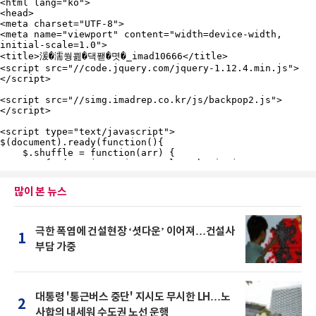
많이 본 뉴스
극한 폭염에 건설현장 ‘셧다운’ 이어져…건설사
1
부담 가중
대통령 '통근버스 중단' 지시도 무시한 LH…노
2
사합의 내세워 수도권 노선 운행