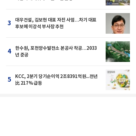
대우건설, 김보현 대표 자진 사임…차기 대표
3
후보에 이강석 부사장 추천
한수원, 포천양수발전소 본공사 착공…2033
4
년 준공
KCC, 2분기 당기순이익 2조8391억원...전년
5
比 217% 급등