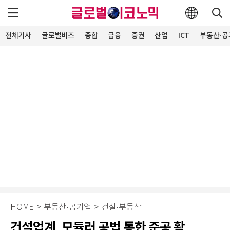
전체기사
글로벌비즈
종합
금융
증권
산업
ICT
부동산·공
HOME
>
부동산·공기업
>
건설·부동산
건설업계, 모듈러 공법 통한 준공 활