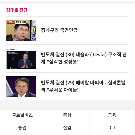
김대호 진단
청개구리 국민연금
반도체 열전 (30) 테슬라 (Tesla) 구조적 한
계 "심각한 성장통"
반도체 열전 (29) 페이팔 마피아...실리콘밸
리 "무서운 아이들"
글로벌비즈
종합
금융
증권
산업
ICT