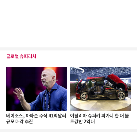
글로벌 슈퍼리치
베이조스, 아마존 주식 41억달러
이탈리아 슈퍼카 피가니 한 대 볼
규모 매각 추진
트값만 2억대