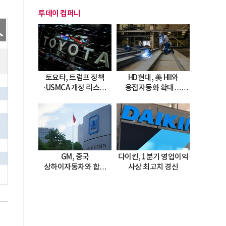
투데이 컴퍼니
토요타, 트럼프 정책
HD현대, 美 HII와
·USMCA 개정 리스크
용접자동화 확대…
직면
미시시피 조선소에 전격
도입
GM, 중국
다이킨, 1분기 영업이익
상하이자동차와 합작
사상 최고치 경신
20년 연장…
2047년까지 파트너십
지속