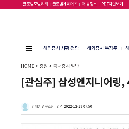
글로벌모빌리티
글로벌게이머즈
더 블링스
PDF지면보기
해외증시 시황·전망
해외증시 특징주
해
HOME
>
증권
>
국내증시 일반
[관심주] 삼성엔지니어링,
김대성 연구소장
입력
2022-12-19 07:50