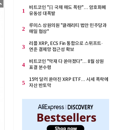
비트코인 "日 국채 매도 폭탄"… 암호화폐
1
유동성 대폭발
루미스 상원의원 "클래리티 법안 민주당과
2
매일 협상"
리플 XRP, ECS Fin 통합으로 스위프트·
3
연준 결제망 접근성 확보
비트코인 "악재 다 쏟아졌다"… 8월 상원
4
표결 분수령
15억 달러 쏟아진 XRP ETF… 시세 폭락에
5
자산 반토막