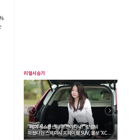
%
는
리얼시승기
… “여성·
"에어 서스펜션이 기본이라니!" 갓성비
"디자인 대
미쳤다는 스웨디시 프리미엄 SUV, 볼보 'XC60
크로스오버
B5 울트라'