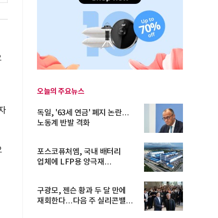
으
오늘의 주요뉴스
(자
독일, '63세 연금' 폐지 논란…
노동계 반발 격화
으
포스코퓨처엠, 국내 배터리
업체에 LFP용 양극재
장기공급계약
구광모, 젠슨 황과 두 달 만에
재회한다…다음 주 실리콘밸리
방...