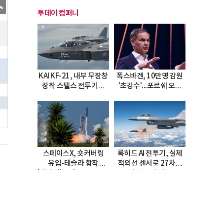
투데이 컴퍼니
KAI KF-21, 내부 무장창
폭스바겐, 10만명 감원
장착 스텔스 전투기로
'초강수'...포르쉐 오너
진화…5.5세대 도약
직접 경고
선언
스페이스X, 숏커버링
록히드 AI 전투기, 실제
유입-테슬라 합작
적외선 센서로 27차례
'테라팹' 호재로 15.83%
자율 요격 성공
급등