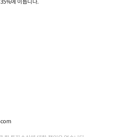
 35%에 이릅니다.
com
박지수 아나운서가 타본 ‘전설의 무쏘’
초보자도 반할 반전 매력”