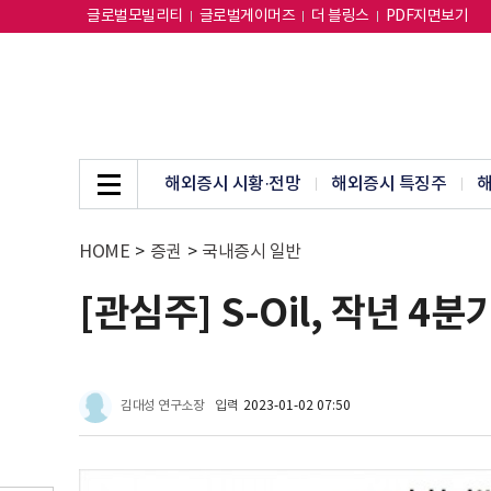
글로벌모빌리티
글로벌게이머즈
더 블링스
PDF지면보기
해외증시 시황·전망
해외증시 특징주
해
HOME
>
증권
>
국내증시 일반
[관심주] S-Oil, 작년 
김대성 연구소장
입력
2023-01-02 07:50