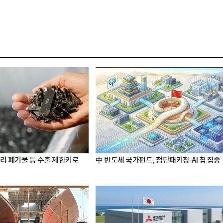
터리 폐기물 등 수출 제한키로
中 반도체 국가펀드, 첨단패키징·AI 칩 집중