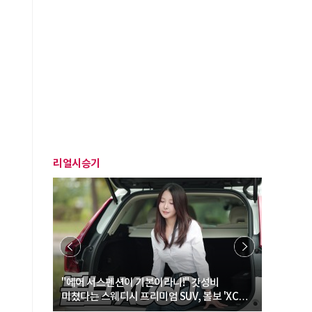
리얼시승기
… “여성·
"에어 서스펜션이 기본이라니!" 갓성비
"디자인 대
미쳤다는 스웨디시 프리미엄 SUV, 볼보 'XC60
크로스오버
B5 울트라'