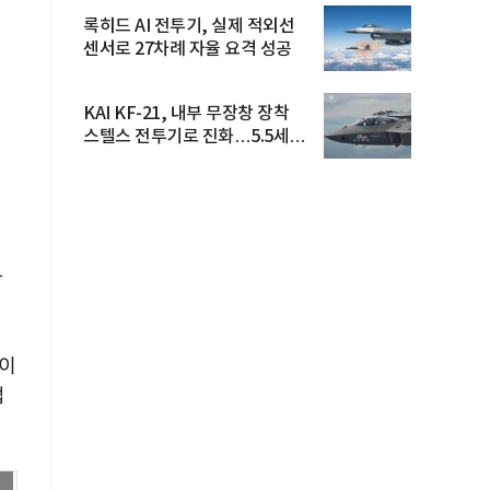
록히드 AI 전투기, 실제 적외선
센서로 27차례 자율 요격 성공
KAI KF-21, 내부 무장창 장착
스텔스 전투기로 진화…5.5세대
도...
하
마이
업