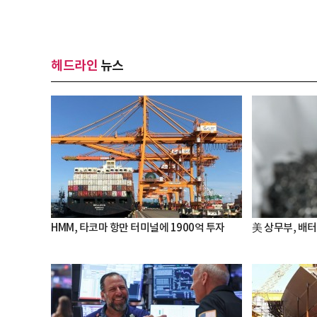
헤드라인
뉴스
HMM, 타코마 항만 터미널에 1900억 투자
美 상무부, 배