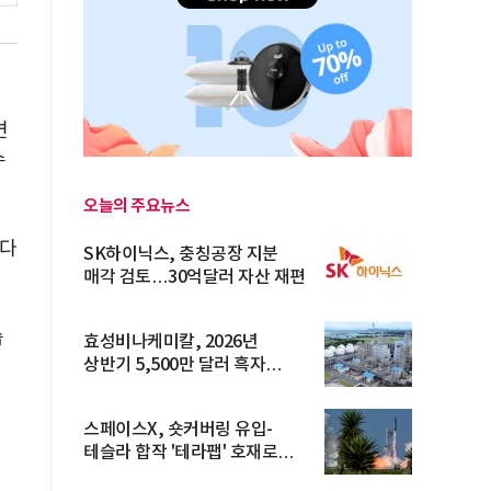
변
수
오늘의 주요뉴스
내다
SK하이닉스, 충칭공장 지분
매각 검토…30억달러 자산 재편
습
효성비나케미칼, 2026년
상반기 5,500만 달러 흑자
전환… 4대 체...
스페이스X, 숏커버링 유입-
테슬라 합작 '테라팹' 호재로
15.83% ...