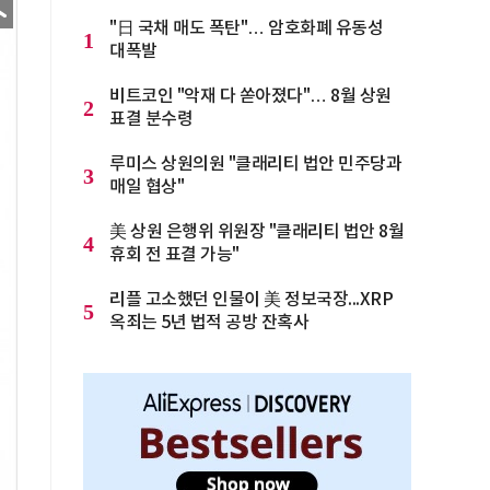
"日 국채 매도 폭탄"… 암호화폐 유동성
1
대폭발
비트코인 "악재 다 쏟아졌다"… 8월 상원
2
표결 분수령
루미스 상원의원 "클래리티 법안 민주당과
3
매일 협상"
美 상원 은행위 위원장 "클래리티 법안 8월
4
휴회 전 표결 가능"
리플 고소했던 인물이 美 정보국장...XRP
5
옥죄는 5년 법적 공방 잔혹사