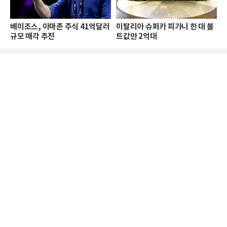
베이조스, 아마존 주식 41억달러
이탈리아 슈퍼카 피가니 한 대 볼
규모 매각 추진
트값만 2억대