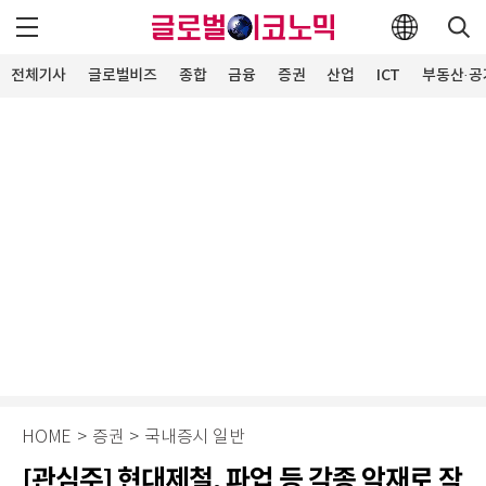
전체기사
글로벌비즈
종합
금융
증권
산업
ICT
부동산·공
HOME
>
증권
>
국내증시 일반
[관심주] 현대제철, 파업 등 각종 악재로 작