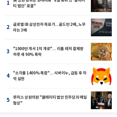
美 상원 공화당 원내대표 "8월 휴회 전 '클래리
1
티 법안' 표결"
글로벌 IB 삼성전자 목표가…골드만 2배, 노무
2
라는 3배
"1000만 개서 1억 개로"… 리플 레저 결제량
3
하루 새 90% 폭락
"소각률 1400% 폭증"… 시바이누, 급등 후 차
4
익 실현
루미스 상원의원 "클래리티 법안 민주당과 매일
5
협상"