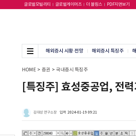
글로벌모빌리티
글로벌게이머즈
더 블링스
PDF지면보기
해외증시 시황·전망
해외증시 특징주
해
HOME
>
증권
>
국내증시 특징주
[특징주] 효성중공업, 전
김대성 연구소장
입력
2024-01-19 09:21