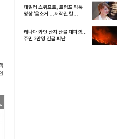
테일러 스위프트, 트럼프 틱톡
영상 '음소거'…저작권 칼
빼들었...
캐나다 와인 산지 산불 대피령…
주민 2만명 긴급 피난
액
인