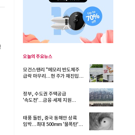
성
오늘의 주요뉴스
모건스탠리 "메모리 반도체주
급락 마무리…현 주가 재진입
진
기회...
정부, 수도권 주택공급
'속도전'…금융·세제 지원
총동원
태풍 돌핀, 중국 동해안 상륙
임박…최대 500mm '물폭탄'
예고