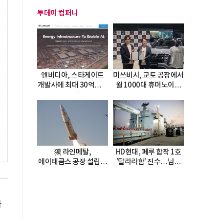
투데이 컴퍼니
엔비디아, 스타게이트
미쓰비시, 교토 공장에서
개발사에 최대 30억달러
월 1000대 휴머노이드
투자
양산
獨 라인메탈,
HD현대, 페루 합작 1호
에이태큼스 공장 설립…
'탈라라함' 진수…남미
美 탄약고 기갈 해소
방산거점 결실
한계
다