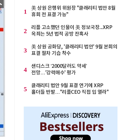
美 상원 은행위 위원장 "클래리티 법안 8월
1
휴회 전 표결 가능"
리플 고소했던 인물이 美 정보국장...XRP
2
옥죄는 5년 법적 공방 잔혹사
美 상원 공화당, '클래리티 법안' 9월 본회의
3
표결 절차 기습 착수
샌디스크 ‘2000달러도 약세’
4
전망…'강력매수' 평가
클래리티 법안 9월 표결 연기에 XRP
5
홀더들 반발…"리플CEO 직접 입 열라"