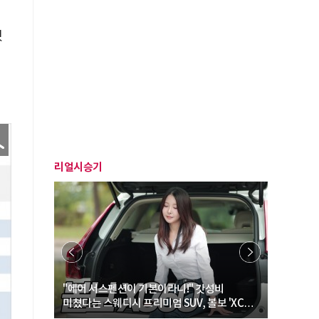
했
리얼시승기
… “여성·
"에어 서스펜션이 기본이라니!" 갓성비
"디자인 대
미쳤다는 스웨디시 프리미엄 SUV, 볼보 'XC60
크로스오버
B5 울트라'