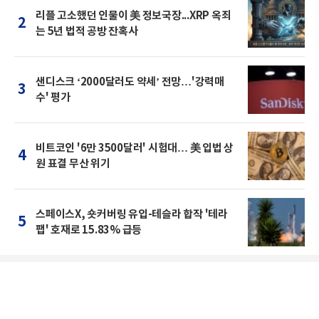
리플 고소했던 인물이 美 정보국장...XRP 옥죄
2
는 5년 법적 공방 잔혹사
샌디스크 ‘2000달러도 약세’ 전망…'강력매
3
수' 평가
비트코인 '6만 3500달러' 시험대… 美 입법 상
4
원 표결 무산 위기
스페이스X, 숏커버링 유입-테슬라 합작 '테라
5
팹' 호재로 15.83% 급등