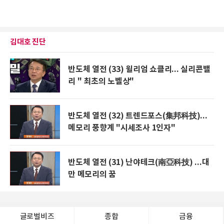
김대호 진단
반도체 열전 (33) 윌리엄 쇼클리... 실리콘밸
리 " 최초의 노벨상"
반도체 열전 (32) 트렌드포스(集邦科技)...
메모리 풍향계 "시세조사 1인자"
반도체 열전 (31) 난야테크(南亞科技) ...대
만 메모리의 꿈
글로벌비즈
종합
금융