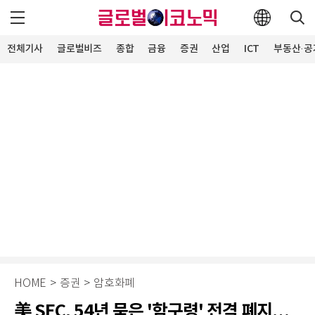
전체기사
글로벌비즈
종합
금융
증권
산업
ICT
부동산·공
HOME
>
증권
>
암호화폐
美 SEC, 54년 묵은 '함구령' 전격 폐지…