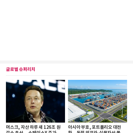
글로벌 슈퍼리치
머스크, 자산 하루 새 126조 원
아시아 부호, 포트폴리오 대전
감소 추산… 스페이스X 주가 하
환…독점 인프라·실물자산 몰린