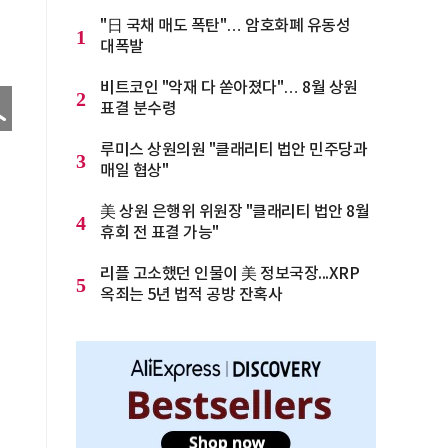
"日 국채 매도 폭탄"… 암호화폐 유동성
1
대폭발
비트코인 "악재 다 쏟아졌다"… 8월 상원
2
표결 분수령
루미스 상원의원 "클래리티 법안 민주당과
3
매일 협상"
美 상원 은행위 위원장 "클래리티 법안 8월
4
휴회 전 표결 가능"
리플 고소했던 인물이 美 정보국장...XRP
5
옥죄는 5년 법적 공방 잔혹사