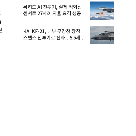
록히드 AI 전투기, 실제 적외선
의
센서로 27차례 자율 요격 성공
)
된
KAI KF-21, 내부 무장창 장착
스텔스 전투기로 진화…5.5세대
도...