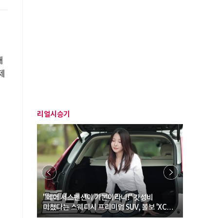
재
제
리얼시승기
… “여성·
"에어 서스펜션이 기본이라니!" 갓성비
"디자인 대
미쳤다는 스웨디시 프리미엄 SUV, 볼보 'XC60
크로스오버
B5 울트라'