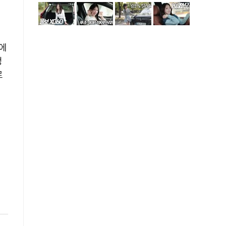
에
정
로