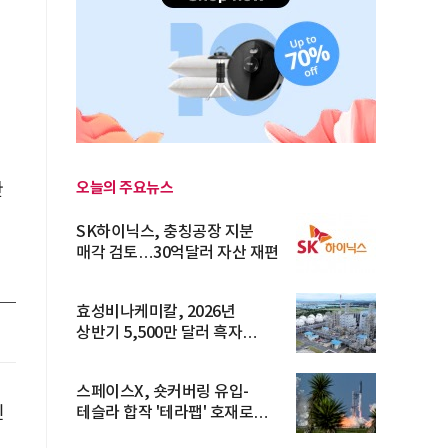
오늘의 주요뉴스
한
SK하이닉스, 충칭공장 지분
매각 검토…30억달러 자산 재편
효성비나케미칼, 2026년
상반기 5,500만 달러 흑자
전환… 4대 체...
스페이스X, 숏커버링 유입-
신
테슬라 합작 '테라팹' 호재로
15.83% ...