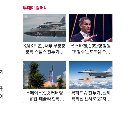
투데이 컴퍼니
KAI KF-21, 내부 무장창
폭스바겐, 10만명 감원
장착 스텔스 전투기로
'초강수'...포르쉐 오너
진화…5.5세대 도약
직접 경고
선언
혁
규
스페이스X, 숏커버링
록히드 AI 전투기, 실제
이
유입-테슬라 합작
적외선 센서로 27차례
'테라팹' 호재로 15.83%
자율 요격 성공
급등