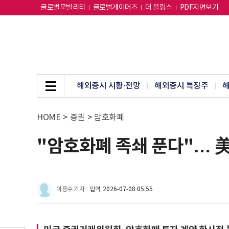
글로벌모빌리티
글로벌게이머즈
더 블링스
PDF지면보기
해외증시 시황·전망
해외증시 특징주
해
HOME
>
증권
>
암호화폐
"암호화폐 족쇄 푼다"… 美 
이용수 기자
입력
2026-07-08 05:55