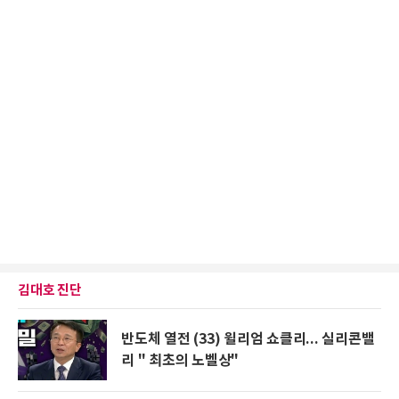
김대호 진단
반도체 열전 (33) 윌리엄 쇼클리... 실리콘밸
리 " 최초의 노벨상"