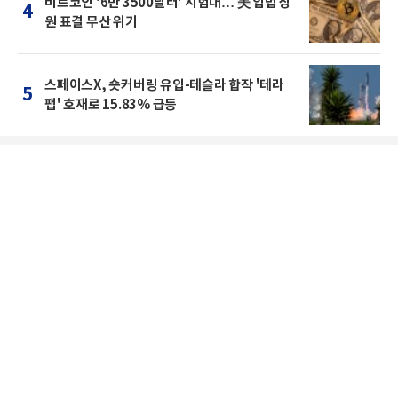
비트코인 '6만 3500달러' 시험대… 美 입법 상
4
원 표결 무산 위기
스페이스X, 숏커버링 유입-테슬라 합작 '테라
5
팹' 호재로 15.83% 급등