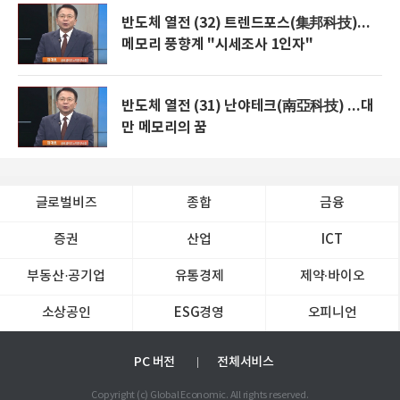
반도체 열전 (32) 트렌드포스(集邦科技)...
메모리 풍향계 "시세조사 1인자"
반도체 열전 (31) 난야테크(南亞科技) ...대
만 메모리의 꿈
글로벌비즈
종합
금융
증권
산업
ICT
부동산·공기업
유통경제
제약∙바이오
소상공인
ESG경영
오피니언
PC 버전
전체서비스
Copyright (c) Global Economic. All rights reserved.