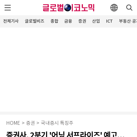
전체기사
글로벌비즈
종합
금융
증권
산업
ICT
부동산·공
HOME
>
증권
>
국내증시 특징주
증권사, 2분기 '어닝 서프라이즈' 예고…