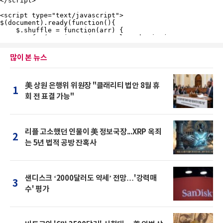
많이 본 뉴스
美 상원 은행위 위원장 "클래리티 법안 8월 휴
1
회 전 표결 가능"
리플 고소했던 인물이 美 정보국장...XRP 옥죄
2
는 5년 법적 공방 잔혹사
샌디스크 ‘2000달러도 약세’ 전망…'강력매
3
수' 평가