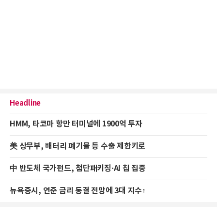
Headline
HMM, 타코마 항만 터미널에 1900억 투자
美 상무부, 배터리 폐기물 등 수출 제한키로
中 반도체 국가펀드, 첨단패키징·AI 칩 집중
뉴욕증시, 연준 금리 동결 전망에 3대 지수↑