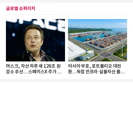
글로벌 슈퍼리치
머스크, 자산 하루 새 126조 원
아시아 부호, 포트폴리오 대전
감소 추산… 스페이스X 주가 하
환…독점 인프라·실물자산 몰린
락 때문
다