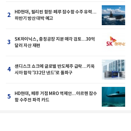
HD현대, 필리핀 함정·페루 잠수함 수주 유력…
2
하반기 방산 대박 예고
SK하이닉스, 충칭공장 지분 매각 검토…30억
3
달러 자산 재편
샌디스크 쇼크에 글로벌 반도체주 급락…키옥
4
시아 합작 '332단 낸드'로 돌파구
HD현대, 페루 거점 MRO 역제안…아르헨 잠수
5
함 수주전 파격 카드