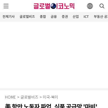
전체기사
글로벌비즈
종합
금융
증권
산업
ICT
부동산·공
HOME
>
글로벌비즈
>
미국·북미
美 항만 노동자 파업, 식품 공급망 '마비'…