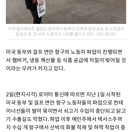
미국 델라웨어주 윌밍턴 항구에서 동해안 전역에 걸쳐 운송 항구 파업이
발효된 후, 한 부두 노동자가 시위를 벌이고 있다, 사진=로이터
미국 동부와 걸프 연안 항구의 노동자 파업이 진행되면
서 햄버거, 냉동 해산물 등 식품 공급에 차질이 빚어질 것
이라는 우려가 커지고 있다.
2일(현지시각) 로이터 통신에 따르면 지난 1일 시작된
미국 동부 및 걸프 연안 항구 노동자들의 파업으로 컨테
이너선들이 발이 묶이면서 쇠고기 수입이 중단되고 닭고
기 수출길도 막혔다. 파업 이후 메인주에서 텍사스주까
지 수십 개 항구에서 선박의 화물 적재 및 하역 작업이 중