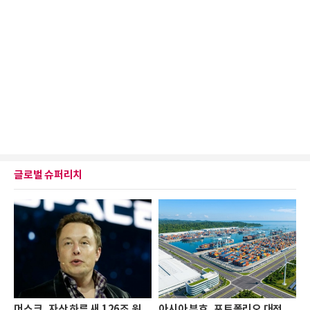
글로벌 슈퍼리치
머스크, 자산 하루 새 126조 원
아시아 부호, 포트폴리오 대전