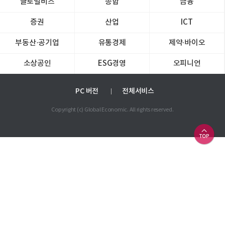
글로벌비즈
종합
금융
증권
산업
ICT
부동산·공기업
유통경제
제약∙바이오
소상공인
ESG경영
오피니언
PC 버전
전체서비스
Copyright (c) Global Economic. All rights reserved.