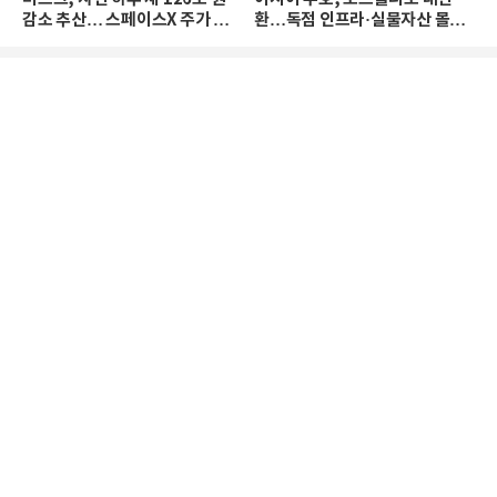
감소 추산… 스페이스X 주가 하
환…독점 인프라·실물자산 몰린
락 때문
다