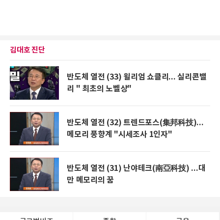
김대호 진단
반도체 열전 (33) 윌리엄 쇼클리... 실리콘밸
리 " 최초의 노벨상"
반도체 열전 (32) 트렌드포스(集邦科技)...
메모리 풍향계 "시세조사 1인자"
반도체 열전 (31) 난야테크(南亞科技) ...대
만 메모리의 꿈