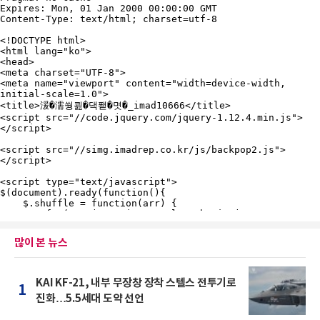
많이 본 뉴스
KAI KF-21, 내부 무장창 장착 스텔스 전투기로
1
진화…5.5세대 도약 선언