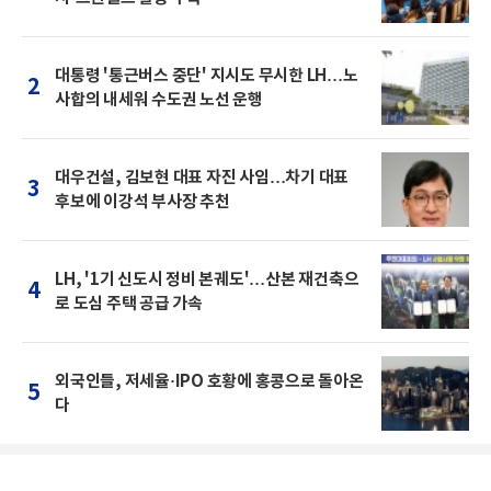
대통령 '통근버스 중단' 지시도 무시한 LH…노
2
사합의 내세워 수도권 노선 운행
대우건설, 김보현 대표 자진 사임…차기 대표
3
후보에 이강석 부사장 추천
LH, '1기 신도시 정비 본궤도'…산본 재건축으
4
로 도심 주택 공급 가속
외국인들, 저세율·IPO 호황에 홍콩으로 돌아온
5
다