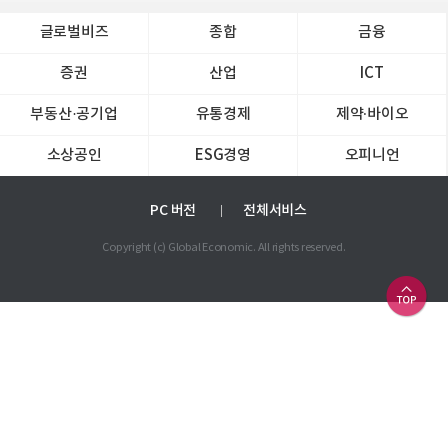
글로벌비즈
종합
금융
증권
산업
ICT
부동산·공기업
유통경제
제약∙바이오
소상공인
ESG경영
오피니언
PC 버전
전체서비스
Copyright (c) Global Economic. All rights reserved.