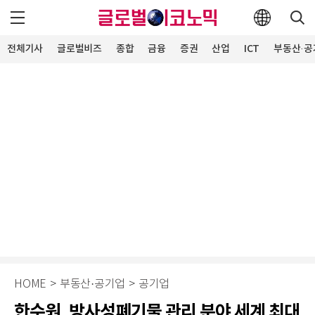
전체기사
글로벌비즈
종합
금융
증권
산업
ICT
부동산·공
HOME
>
부동산·공기업
>
공기업
한수원, 방사성폐기물 관리 분야 세계 최대