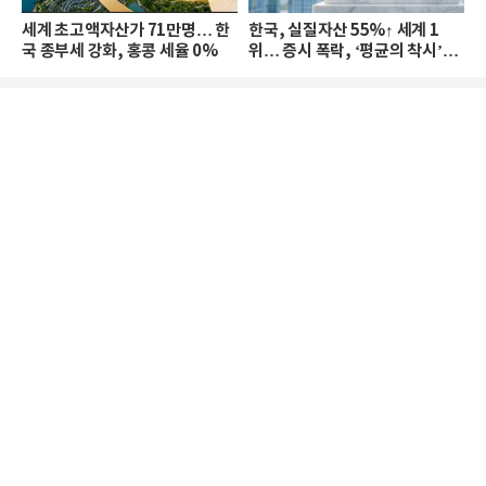
세계 초고액자산가 71만명… 한
한국, 실질자산 55%↑ 세계 1
국 종부세 강화, 홍콩 세율 0%
위… 증시 폭락, ‘평균의 착시’와
부의 유동성 위기