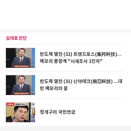
김대호 진단
반도체 열전 (32) 트렌드포스(集邦科技)...
메모리 풍향계 "시세조사 1인자"
반도체 열전 (31) 난야테크(南亞科技) ...대
만 메모리의 꿈
청개구리 국민연금