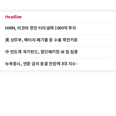
Headline
HMM, 타코마 항만 터미널에 1900억 투자
美 상무부, 배터리 폐기물 등 수출 제한키로
中 반도체 국가펀드, 첨단패키징·AI 칩 집중
뉴욕증시, 연준 금리 동결 전망에 3대 지수↑