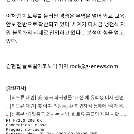
이처럼 희토류를 둘러싼 경쟁은 무역을 넘어 외교·교육·
안보 전반으로 확산되고 있다. 세계가 다시금 냉전식 자
원 블록화의 시대로 진입하고 있다는 분석이 힘을 얻고
있다.
김현철 글로벌이코노믹 기자 rock@g-enews.com
[관련기사]
[희토류 대란] 美, 중국 희귀광물 ‘배신’에 유학생 비자 전면 취소로 맞불
[희토류 대란] 美 여야 의원들, 中 희귀자석 통제에 ‘국가 비상’ 경고
[심층분석] 탈중국 외치는 서방, 희토류 공급망 재편 사활…재활용만으론 '역부족'