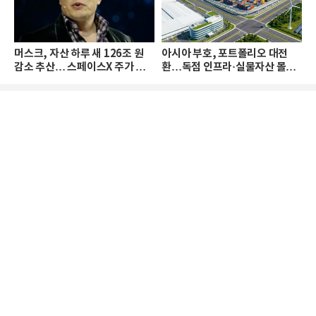
머스크, 자산 하루 새 126조 원
아시아 부호, 포트폴리오 대전
감소 추산… 스페이스X 주가 하
환…독점 인프라·실물자산 몰린
락 때문
다