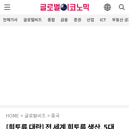
전체기사
글로벌비즈
종합
금융
증권
산업
ICT
부동산·공
HOME
>
글로벌비즈
>
중국
[희토류 대란] 전 세계 희토류 생산, 5대