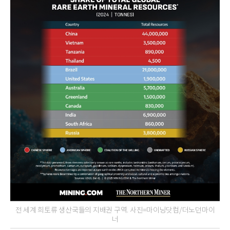
전 세계 희토류 생산국들의 지배권 구역. 사진=마이닝닷컴/더노던마이
너