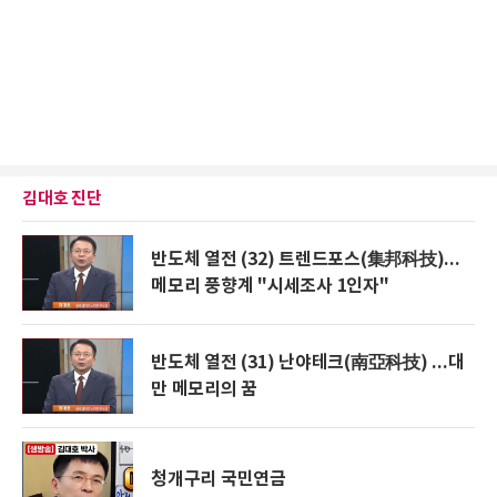
김대호 진단
반도체 열전 (32) 트렌드포스(集邦科技)...
메모리 풍향계 "시세조사 1인자"
반도체 열전 (31) 난야테크(南亞科技) ...대
만 메모리의 꿈
청개구리 국민연금