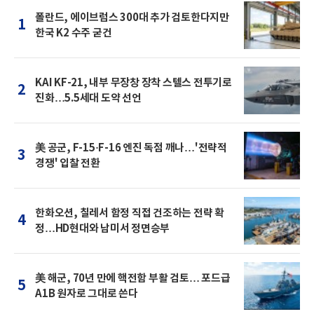
폴란드, 에이브럼스 300대 추가 검토한다지만
1
한국 K2 수주 굳건
KAI KF-21, 내부 무장창 장착 스텔스 전투기로
2
진화…5.5세대 도약 선언
美 공군, F-15·F-16 엔진 독점 깨나…'전략적
3
경쟁' 입찰 전환
한화오션, 칠레서 함정 직접 건조하는 전략 확
4
정…HD현대와 남미서 정면승부
美 해군, 70년 만에 핵전함 부활 검토… 포드급
5
A1B 원자로 그대로 쓴다