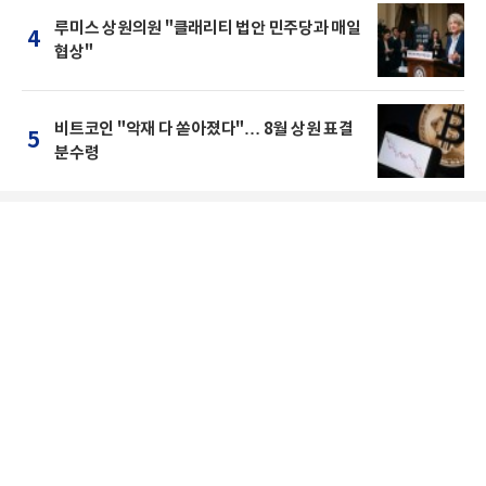
루미스 상원의원 "클래리티 법안 민주당과 매일
4
협상"
비트코인 "악재 다 쏟아졌다"… 8월 상원 표결
5
분수령