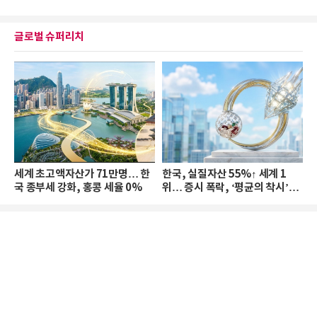
글로벌 슈퍼리치
세계 초고액자산가 71만명… 한
한국, 실질자산 55%↑ 세계 1
국 종부세 강화, 홍콩 세율 0%
위… 증시 폭락, ‘평균의 착시’와
부의 유동성 위기