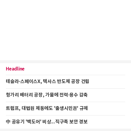
Headline
테슬라·스페이스X, 텍사스 반도체 공장 건립
헝가리 배터리 공장, 가뭄에 전력·용수 감축
트럼프, 대법원 제동에도 '출생시민권' 규제
中 공유기 '백도어' 비상...직구족 보안 경보