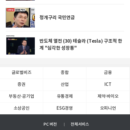
청개구리 국민연금
반도체 열전 (30) 테슬라 (Tesla) 구조적 한
계 "심각한 성장통"
글로벌비즈
종합
금융
증권
산업
ICT
부동산·공기업
유통경제
제약∙바이오
소상공인
ESG경영
오피니언
PC 버전
전체서비스