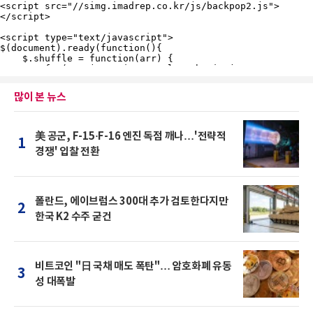
많이 본 뉴스
美 공군, F-15·F-16 엔진 독점 깨나…'전략적
1
경쟁' 입찰 전환
폴란드, 에이브럼스 300대 추가 검토한다지만
2
한국 K2 수주 굳건
비트코인 "日 국채 매도 폭탄"… 암호화폐 유동
3
성 대폭발