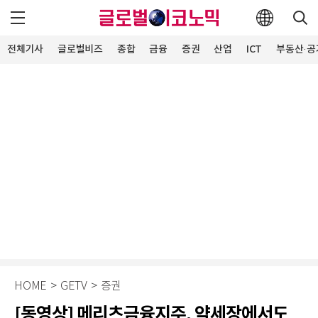
전체기사
글로벌비즈
종합
금융
증권
산업
ICT
부동산·공
HOME
>
GETV
>
증권
[동영상] 메리츠금융지주, 약세장에서도