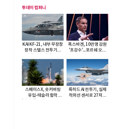
투데이 컴퍼니
KAI KF-21, 내부 무장창
폭스바겐, 10만명 감원
장착 스텔스 전투기로
'초강수'...포르쉐 오너
진화…5.5세대 도약
직접 경고
선언
스페이스X, 숏커버링
록히드 AI 전투기, 실제
유입-테슬라 합작
적외선 센서로 27차례
'테라팹' 호재로 15.83%
자율 요격 성공
급등