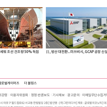
세워 조선 건조량 50% 독점
日, 방산 대전환...미쓰비시, GCAP 공장 신
글로벌게이머즈
더 블링스
리강령
이용자위원회
정정∙반론보도
기사제보
광고문의
이메일무단수집거
시 마포구 월드컵로62 서교동 한림빌딩 2층 | 법인명 : (주)그린미디어 | 제호 : 글로벌이코노믹 | 대표전