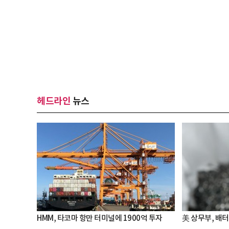
헤드라인
뉴스
HMM, 타코마 항만 터미널에 1900억 투자
美 상무부, 배