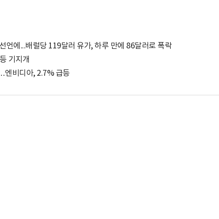
선언에...배럴당 119달러 유가, 하루 만에 86달러로 폭락
반등 기지개
…엔비디아, 2.7% 급등
박지수 아나운서가 타본 ‘전설의 무쏘’
초보자도 반할 반전 매력”