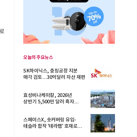
러로
오늘의 주요뉴스
SK하이닉스, 충칭공장 지분
매각 검토…30억달러 자산 재편
효성비나케미칼, 2026년
상반기 5,500만 달러 흑자
전환… 4대 체...
스페이스X, 숏커버링 유입-
테슬라 합작 '테라팹' 호재로
15.83% ...