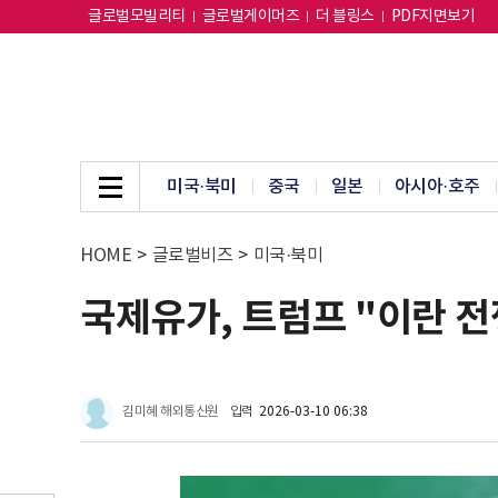
글로벌모빌리티
글로벌게이머즈
더 블링스
PDF지면보기
미국·북미
중국
일본
아시아·호주
HOME
>
글로벌비즈
>
미국·북미
국제유가, 트럼프 "이란 전
김미혜 해외통신원
입력
2026-03-10 06:38