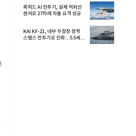
록히드 AI 전투기, 실제 적외선
센서로 27차례 자율 요격 성공
KAI KF-21, 내부 무장창 장착
스텔스 전투기로 진화…5.5세대
도...
인
라