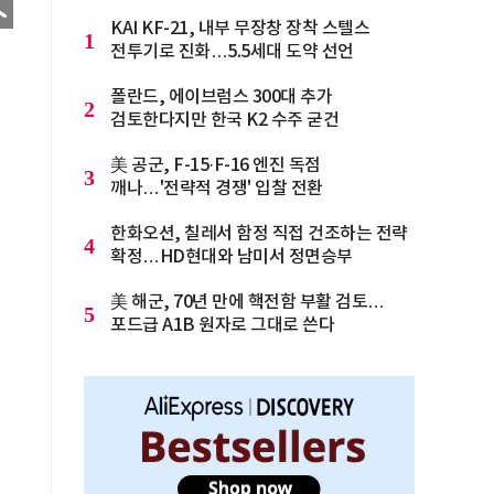
KAI KF-21, 내부 무장창 장착 스텔스
1
전투기로 진화…5.5세대 도약 선언
폴란드, 에이브럼스 300대 추가
2
검토한다지만 한국 K2 수주 굳건
美 공군, F-15·F-16 엔진 독점
3
깨나…'전략적 경쟁' 입찰 전환
한화오션, 칠레서 함정 직접 건조하는 전략
4
확정…HD현대와 남미서 정면승부
美 해군, 70년 만에 핵전함 부활 검토…
5
포드급 A1B 원자로 그대로 쓴다