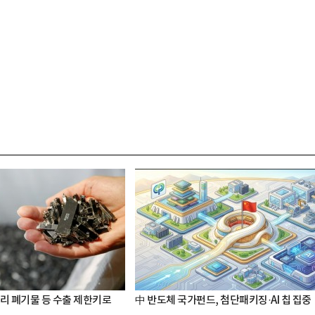
터리 폐기물 등 수출 제한키로
中 반도체 국가펀드, 첨단패키징·AI 칩 집중