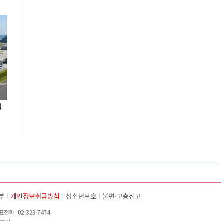
설
부
개인정보취급방침
청소년보호
불편∙고충신고
화 : 02-323-7474