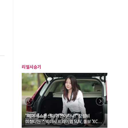
리얼시승기
… “여성·
"에어 서스펜션이 기본이라니!" 갓성비
"디자인 대
미쳤다는 스웨디시 프리미엄 SUV, 볼보 'XC60
크로스오버
B5 울트라'