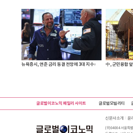
뉴욕증시, 연준 금리 동결 전망에 3대 지수↑
中, 군민융합 앞
글로벌이코노믹 패밀리 사이트
글로벌모빌리티
신문사소개
윤
(우)04004 서울특별