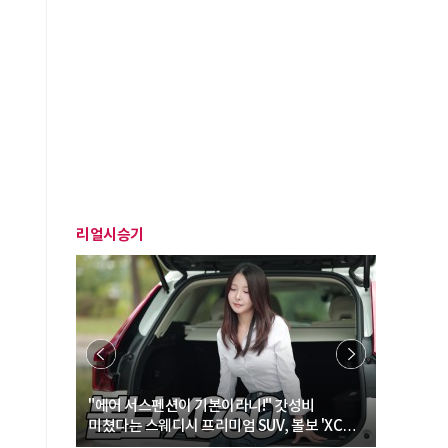
리얼시승기
… “여성·
"에어 서스펜션이 기본이라니!" 갓성비
"디자인 대
력
미쳤다는 스웨디시 프리미엄 SUV, 볼보 'XC60
크로스오버
B5 울트라'