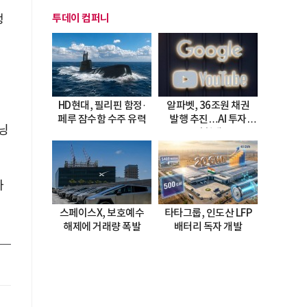
생
투데이 컴퍼니
HD현대, 필리핀 함정·
알파벳, 36조원 채권
페루 잠수함 수주 유력
발행 추진…AI 투자
닝
시험대
하
스페이스X, 보호예수
타타그룹, 인도산 LFP
해제에 거래량 폭발
배터리 독자 개발