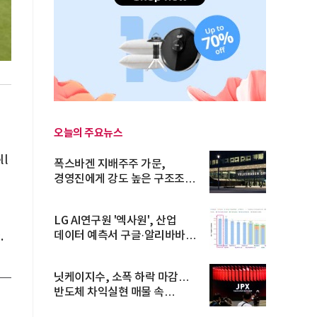
오늘의 주요뉴스
l
폭스바겐 지배주주 가문,
설
경영진에게 강도 높은 구조조정
주문
LG AI연구원 '엑사원', 산업
.
데이터 예측서 구글·알리바바
제쳐
닛케이지수, 소폭 하락 마감…
반도체 차익실현 매물 속
TOPIX 선...