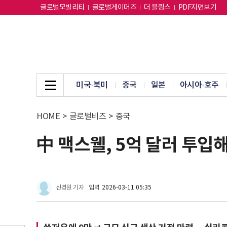
글로벌모빌리티
글로벌게이머즈
더 블링스
PDF지면보기
미국·북미
중국
일본
아시아·호주
HOME
>
글로벌비즈
>
중국
中 맥스웰, 5억 달러 투입
신경원 기자
입력
2026-03-11 05:35