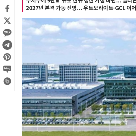
쑤저우에 9만㎡ 규모 신규 생산 거점 마련… 실리콘 
2027년 본격 가동 전망… 우트모라이트·GCL 이어 