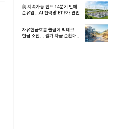
美 지속가능 펀드 14분기 만에
순유입…AI 전력망 ETF가 견인
자유현금흐름 쏠림에 빅테크
현금 소진… 월가 자금 순환매
확산