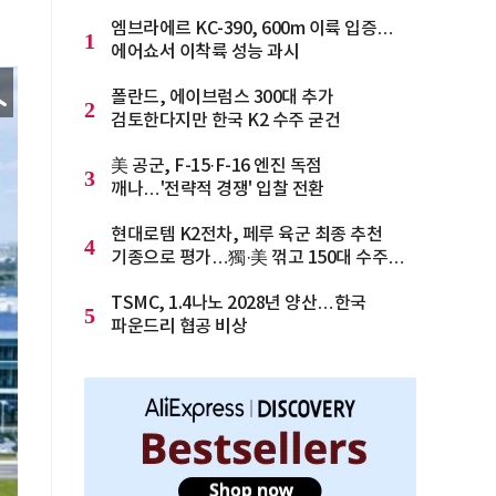
엠브라에르 KC-390, 600m 이륙 입증…
1
에어쇼서 이착륙 성능 과시
폴란드, 에이브럼스 300대 추가
2
검토한다지만 한국 K2 수주 굳건
美 공군, F-15·F-16 엔진 독점
3
깨나…'전략적 경쟁' 입찰 전환
현대로템 K2전차, 페루 육군 최종 추천
4
기종으로 평가…獨·美 꺾고 150대 수주
청신호
TSMC, 1.4나노 2028년 양산…한국
5
파운드리 협공 비상